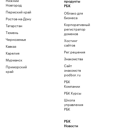
Нижний
продукты
Новгород
РБК
Пермский край
Облако для
бизнеса
Ростов-на-Дону
Корпоративный
Татарстан
регистратор
Тюмень
доменов
Черноземье
Хостинг
сайтов
Кавказ
Рег.решения
Карелия
Знакомства
Мурманск
Сайт
Приморский
знакомств
край
podbor.ru
РБК
Компании
РБК Курсы
Школа
управления
РБК
РБК
Новости