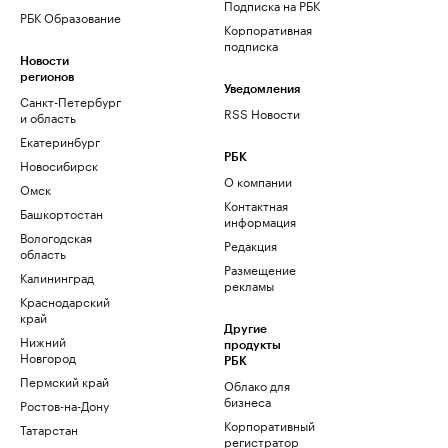
Подписка на РБК
РБК Образование
Корпоративная
подписка
Новости
регионов
Уведомления
Санкт-Петербург
RSS Новости
и область
Екатеринбург
РБК
Новосибирск
О компании
Омск
Контактная
Башкортостан
информация
Вологодская
Редакция
область
Размещение
Калининград
рекламы
Краснодарский
край
Другие
Нижний
продукты
Новгород
РБК
Пермский край
Облако для
бизнеса
Ростов-на-Дону
Корпоративный
Татарстан
регистратор