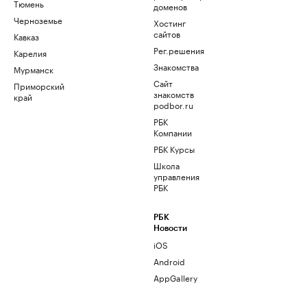
Тюмень
доменов
Черноземье
Хостинг
сайтов
Кавказ
Рег.решения
Карелия
Знакомства
Мурманск
Сайт
Приморский
знакомств
край
podbor.ru
РБК
Компании
РБК Курсы
Школа
управления
РБК
РБК
Новости
iOS
Android
AppGallery