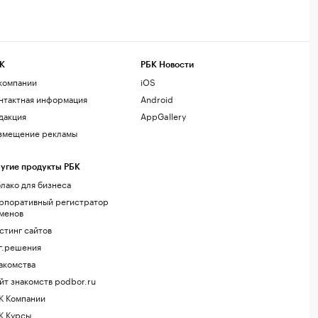
К
РБК Новости
компании
iOS
нтактная информация
Android
дакция
AppGallery
змещение рекламы
угие продукты РБК
лако для бизнеса
рпоративный регистратор
менов
стинг сайтов
г.решения
акомства
йт знакомств podbor.ru
К Компании
К Курсы