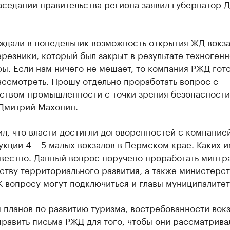
аседании правительства региона заявил губернатор 
ждали в понедельник возможность открытия ЖД вокза
резники, который был закрыт в результате техноген
ы. Если нам ничего не мешает, то компания РЖД гото
ассмотреть. Прошу отдельно проработать вопрос с
ством промышленности с точки зрения безопасности»
Дмитрий Махонин.
л, что власти достигли договоренностей с компание
кции 4 – 5 малых вокзалов в Пермском крае. Каких и
вестно. Данный вопрос поручено проработать минтра
тву территориального развития, а также министерст
К вопросу могут подключиться и главы муниципалитет
 планов по развитию туризма, востребованности вок
равить письма РЖД для того, чтобы они рассматрива