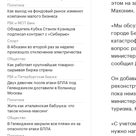
этом на з
Политика
Махонин.
Как выход на фондовый рынок изменил
компании малого бизнеса
РБК и МСП Банк
«Мы обсу
Обладатель Кубка Стэнли Кузнецов
городе Бе
подписал контракт с «Сибирью»
катастроф
Спорт
В Абхазии во второй раз за неделю
вопрос р
произошло отключение электричества
министер
Общество
сообщил 
Как работает крупнейшая товарно-
сырьевая биржа страны
РБК и Петербургская Биржа
Он добави
Двух девочек после атаки БПЛА под
реконстру
Геленджиком доставили в больницу
пока неиз
Москвы
Политика
министерс
Жить как итальянская бабушка: что
туризма. 
такое нонна-максинг
Общество
«С учетом
В Геленджике закрыли все пляжи из-за
опасности атаки БПЛА
нужно нап
Политика