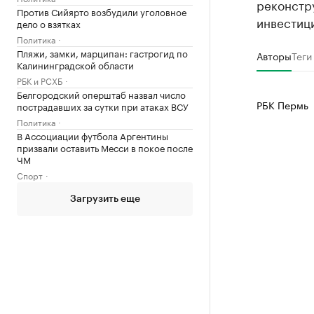
реконстр
Против Сийярто возбудили уголовное
инвестиц
дело о взятках
Политика
Пляжи, замки, марципан: гастрогид по
Авторы
Теги
Калининградской области
РБК и РСХБ
Белгородский оперштаб назвал число
РБК Пермь
пострадавших за сутки при атаках ВСУ
Политика
В Ассоциации футбола Аргентины
призвали оставить Месси в покое после
ЧМ
Спорт
Загрузить еще