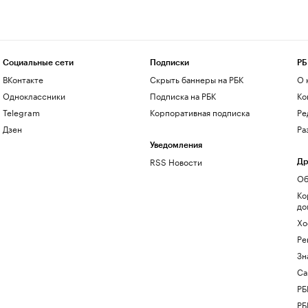
Социальные сети
Подписки
РБ
ВКонтакте
Скрыть баннеры на РБК
О 
Одноклассники
Подписка на РБК
Ко
Telegram
Корпоративная подписка
Ре
Дзен
Ра
Уведомления
RSS Новости
Др
Об
Ко
до
Хо
Ре
Зн
Са
РБ
РБ