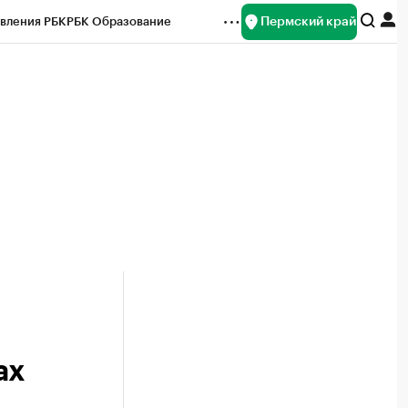
Пермский край
вления РБК
РБК Образование
редитные рейтинги
Франшизы
Газета
ок наличной валюты
ах