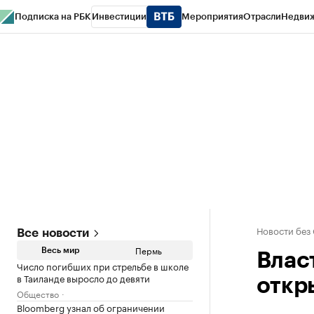
Подписка на РБК
Инвестиции
Мероприятия
Отрасли
Недви
РБК Курсы
РБК Life
Тренды
Визионеры
Национальные проекты
Горо
Спецпроекты СПб
Конференции СПб
Спецпроекты
Проверка конт
Новости без
Все новости
Пермь
Весь мир
Влас
Число погибших при стрельбе в школе
в Таиланде выросло до девяти
откр
Общество
Bloomberg узнал об ограничении