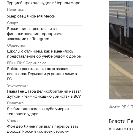
Турцией прохода судов в Черном море
Политика
Умер отец Лионеля Месси
Спорт
Россиянина арестовали за
финансирование терроризма
«звездами» в Telegram
Общество
Школы с отличием: как изменилось
представление об учебе рядом с домом
РБК и ПИК Серия плюс
Politico рассказало, как «газовая
авантюра» Германии угрожает зиме в
ЕС
Экономика
Глава Генштаба Великобритании назвал
жуткой «геймификацию убийств» в ВСУ
Политика
Фото: РБК 
Регбист японского клуба умер от
теплового удара
Власти П
Спорт
Фон дер Ляйен призвала перекрывать
возможно
доходы России «со всех сторон»