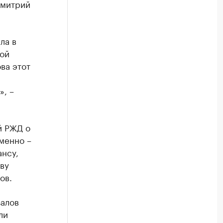
Дмитрий
ла в
ной
ва этот
, –
й РЖД о
менно –
нсу,
ву
ов.
залов
ли