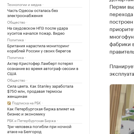
Технологии и медиа
Перми вы
Часть Одессы осталась без
перехода 
электроснабжения
построен
Общество
На саудовском НПЗ после удара
приорите
хуситов начался пожар. Видео
многофун
Политика
фабрики 
Британия нарастила мониторинг
правитель
кораблей России у своих берегов
Политика
Актер Кристофер Ламберт потерял
Планирует
сознание во время автограф-сессии в
эксплуат
США
Общество
Сила цвета. Как Stanley заработала
$750 млн, продавая термосы
женщинам
Подписка на РБК
Как Петербургская биржа влияет на
бизнес и экономику
РБК и Петербургская Биржа
Три человека погибли при ночной
атаке на Белгород