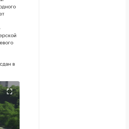
одного
ет
ю
ерской
евого
сдан в