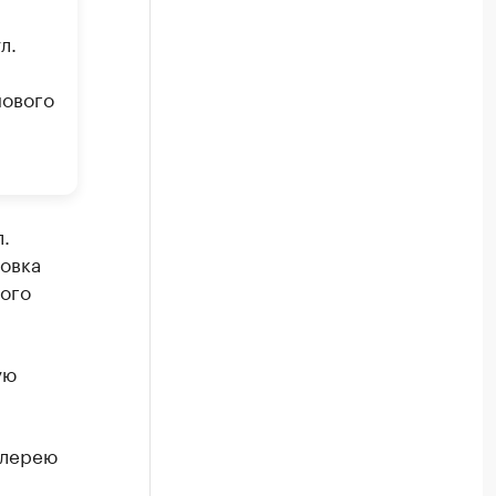
л.
нового
.
новка
ного
ую
алерею