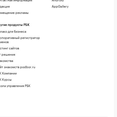
дакция
AppGallery
змещение рекламы
угие продукты РБК
лако для бизнеса
рпоративный регистратор
менов
стинг сайтов
г.решения
акомства
йт знакомств podbor.ru
К Компании
К Курсы
ола управления РБК