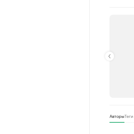
РБК Компан
Авторы
Теги
Крупней
Ознакомьтесь