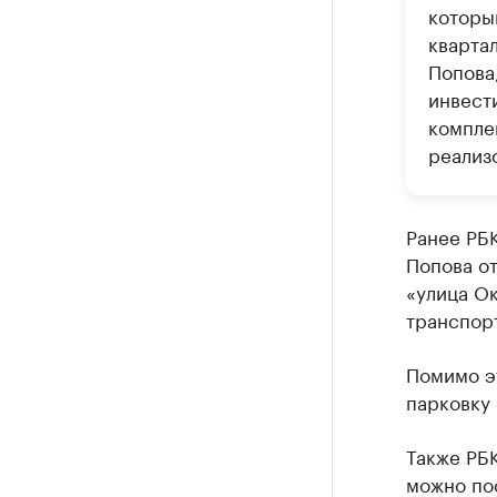
которы
кварта
Попова
инвести
компле
реализо
Ранее РБ
Попова от
«улица Ок
транспор
Помимо эт
парковку
Также РБ
можно по