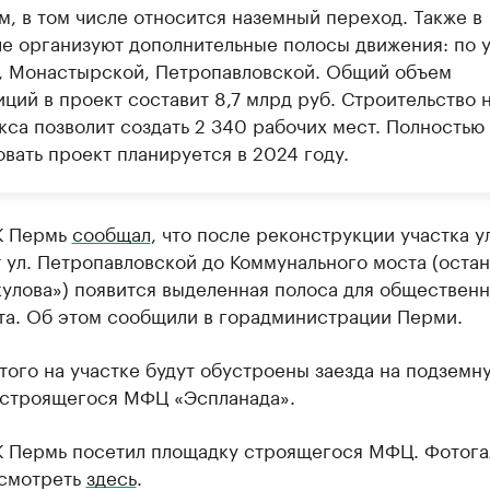
м, в том числе относится наземный переход. Также в
ле организуют дополнительные полосы движения: по у
, Монастырской, Петропавловской. Общий объем
ций в проект составит 8,7 млрд руб. Строительство 
кса позволит создать 2 340 рабочих мест. Полностью
вать проект планируется в 2024 году.
К Пермь
сообщал
, что после реконструкции участка ул
 ул. Петропавловской до Коммунального моста (оста
улова») появится выделенная полоса для обществен
та. Об этом сообщили в горадминистрации Перми.
ого на участке будут обустроены заезда на подземн
 строящегося МФЦ «Эспланада».
К Пермь посетил площадку строящегося МФЦ. Фотог
смотреть
здесь
.