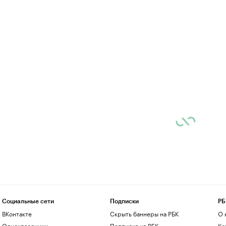
Социальные сети
Подписки
РБ
ВКонтакте
Скрыть баннеры на РБК
О 
Одноклассники
Подписка на РБК
Ко