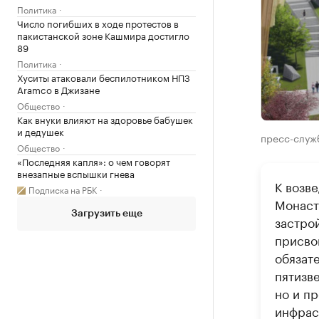
Политика
Число погибших в ходе протестов в
пакистанской зоне Кашмира достигло
89
Политика
Хуситы атаковали беспилотником НПЗ
Aramco в Джизане
Общество
Как внуки влияют на здоровье бабушек
и дедушек
пресс-служ
Общество
«Последняя капля»: о чем говорят
внезапные вспышки гнева
К возв
Подписка на РБК
Монаст
Загрузить еще
застрой
присво
обязат
пятизве
но и п
инфрас