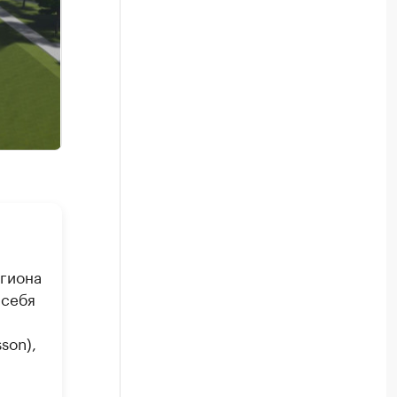
егиона
 себя
son),