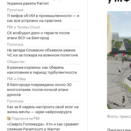
Украине ракеты Patriot
Политика
11 мифов об ИИ в промышленности — и
как все устроено на практике
РБК и Yandex Cloud
СК возбудил дело о теракте после
атаки ВСУ на Белгород
Политика
На западе Словакии объявили режим
ЧС из-за пожара на военном полигоне
Общество
В разные корзины: как сберечь
накопления в период турбулентности
РБК и Сбер
В Белгороде повреждены около 30
многоэтажек после ночной атаки
дронов
Политика
Как за 6 недель настроить свой мозг на
жизнь мечты — идеи нейрохирурга
Фото: прес
Подписка на РБК
«Смерть Голливуда». Кто и как срывает
слияние Paramount и Warner
Департам