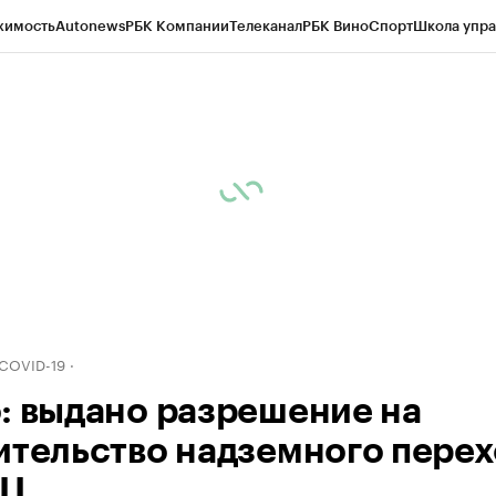
жимость
Autonews
РБК Компании
Телеканал
РБК Вино
Спорт
Школа упра
д
Стиль
Крипто
РБК Бизнес-среда
Дискуссионный клуб
Исследования
К
рагентов
Политика
Экономика
Бизнес
Технологии и медиа
Финансы
Рын
 COVID-19
: выдано разрешение на
ительство надземного перех
ФЦ