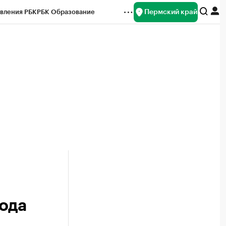
Пермский край
вления РБК
РБК Образование
редитные рейтинги
Франшизы
Газета
ок наличной валюты
ода