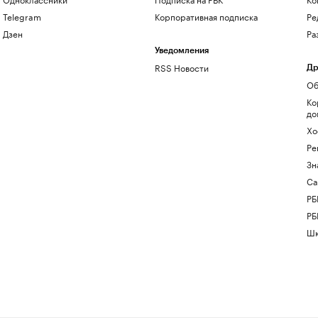
Telegram
Корпоративная подписка
Ре
Дзен
Ра
Уведомления
RSS Новости
Др
Об
Ко
до
Хо
Ре
Зн
Са
РБ
РБ
Шк