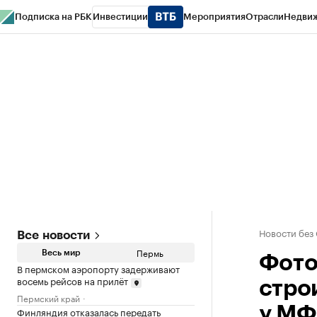
Подписка на РБК
Инвестиции
Мероприятия
Отрасли
Недви
РБК Курсы
РБК Life
Тренды
Визионеры
Национальные проекты
Горо
Спецпроекты СПб
Конференции СПб
Спецпроекты
Проверка конт
Новости без
Все новости
Пермь
Весь мир
Фото
В пермском аэропорту задерживают
восемь рейсов на прилёт
стро
Пермский край
у М
Финляндия отказалась передать