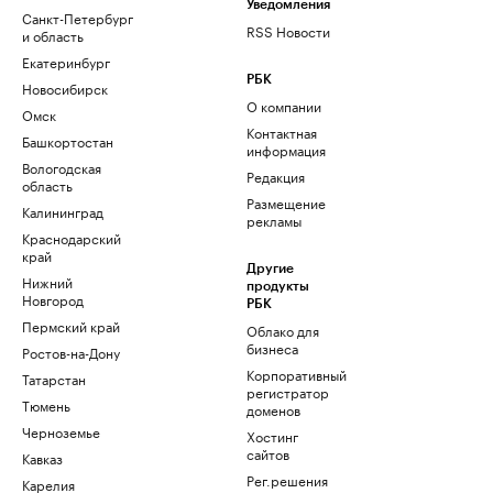
Уведомления
Санкт-Петербург
RSS Новости
и область
Екатеринбург
РБК
Новосибирск
О компании
Омск
Контактная
Башкортостан
информация
Вологодская
Редакция
область
Размещение
Калининград
рекламы
Краснодарский
край
Другие
Нижний
продукты
Новгород
РБК
Пермский край
Облако для
бизнеса
Ростов-на-Дону
Корпоративный
Татарстан
регистратор
Тюмень
доменов
Черноземье
Хостинг
сайтов
Кавказ
Рег.решения
Карелия