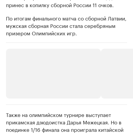
принес в копилку сборной России 11 очков.
По итогам финального матча со сборной Латвии,
мужская сборная России стала серебряным
призером Олимпийских игр.
Также на олимпийском турнире выступает
РБК Компании
РБК Компании
прикамская дзюдоистка Дарья Межецкая. Но в
Крупнейшие производители и
Страховые к
поединке 1/16 финала она проиграла китайской
продавцы медийной продукции
присутствую