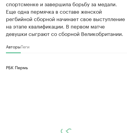
спортсменке и завершила борьбу за медали.
Ознакомьтесь с информацией в каталоге
Посмотрите в ката
Еще одна пермячка в составе женской
регбийной сборной начинает свое выступление
на этапе квалификации. В первом матче
девушки сыграют со сборной Великобритании.
Авторы
Теги
РБК Пермь