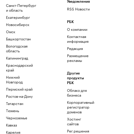
Уведомления
Санкт-Петербург
RSS Новости
и область
Екатеринбург
РБК
Новосибирск
О компании
Омск
Контактная
Башкортостан
информация
Вологодская
Редакция
область
Размещение
Калининград
рекламы
Краснодарский
край
Другие
Нижний
продукты
Новгород
РБК
Пермский край
Облако для
бизнеса
Ростов-на-Дону
Корпоративный
Татарстан
регистратор
Тюмень
доменов
Черноземье
Хостинг
сайтов
Кавказ
Рег.решения
Карелия