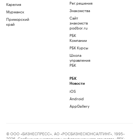
Рег.решения
Карелия
Знакомства
Мурманск
Сайт
Приморский
знакомств
край
podbor.ru
РБК
Компании
РБК Курсы
Школа
управления
РБК
РБК
Новости
iOS
Android
AppGallery
© ООО «БИЗНЕСПРЕСС», АО «РОСБИЗНЕСКОНСАЛТИНГ», 1995–
2026. Сообщения и материалы информационного агентства «РБК»