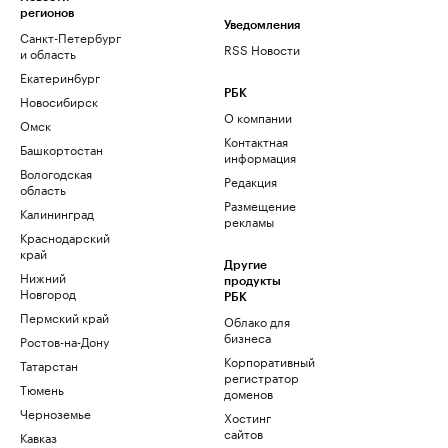
регионов
Уведомления
Санкт-Петербург
RSS Новости
и область
Екатеринбург
РБК
Новосибирск
О компании
Омск
Контактная
Башкортостан
информация
Вологодская
Редакция
область
Размещение
Калининград
рекламы
Краснодарский
край
Другие
Нижний
продукты
Новгород
РБК
Пермский край
Облако для
бизнеса
Ростов-на-Дону
Корпоративный
Татарстан
регистратор
Тюмень
доменов
Черноземье
Хостинг
сайтов
Кавказ