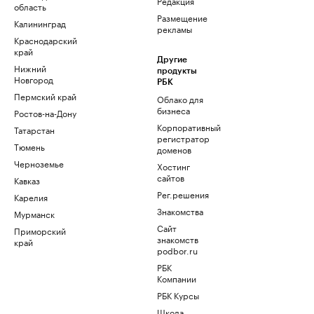
Редакция
область
Размещение
Калининград
рекламы
Краснодарский
край
Другие
Нижний
продукты
Новгород
РБК
Пермский край
Облако для
бизнеса
Ростов-на-Дону
Корпоративный
Татарстан
регистратор
Тюмень
доменов
Черноземье
Хостинг
сайтов
Кавказ
Рег.решения
Карелия
Знакомства
Мурманск
Сайт
Приморский
знакомств
край
podbor.ru
РБК
Компании
РБК Курсы
Школа