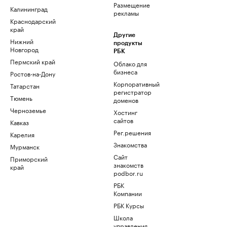
Размещение
Калининград
рекламы
Краснодарский
край
Другие
Нижний
продукты
Новгород
РБК
Пермский край
Облако для
бизнеса
Ростов-на-Дону
Корпоративный
Татарстан
регистратор
Тюмень
доменов
Черноземье
Хостинг
сайтов
Кавказ
Рег.решения
Карелия
Знакомства
Мурманск
Сайт
Приморский
знакомств
край
podbor.ru
РБК
Компании
РБК Курсы
Школа
управления