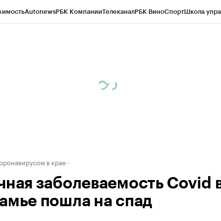
жимость
Autonews
РБК Компании
Телеканал
РБК Вино
Спорт
Школа упра
д
Стиль
Крипто
РБК Бизнес-среда
Дискуссионный клуб
Исследования
К
рагентов
Политика
Экономика
Бизнес
Технологии и медиа
Финансы
Рын
коронавирусом в крае
чная заболеваемость Covid 
амье пошла на спад