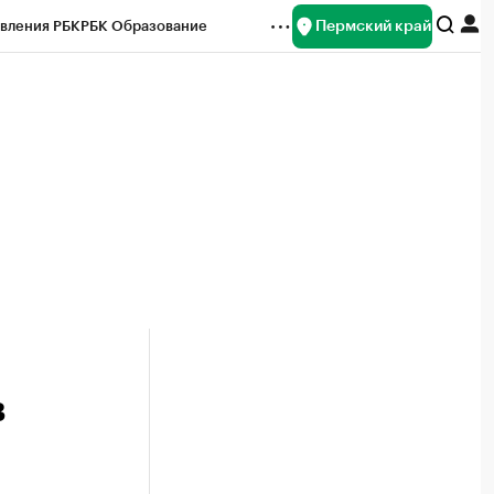
Пермский край
вления РБК
РБК Образование
редитные рейтинги
Франшизы
Газета
ок наличной валюты
в