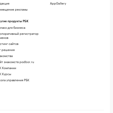
дакция
AppGallery
змещение рекламы
угие продукты РБК
лако для бизнеса
рпоративный регистратор
менов
стинг сайтов
г.решения
акомства
йт знакомств podbor.ru
К Компании
К Курсы
ола управления РБК