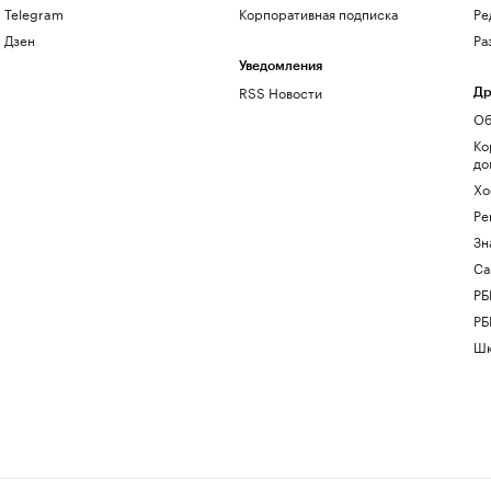
Telegram
Корпоративная подписка
Ре
Дзен
Ра
Уведомления
RSS Новости
Др
Об
Ко
до
Хо
Ре
Зн
Са
РБ
РБ
Шк