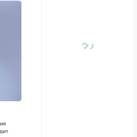
ия
дит