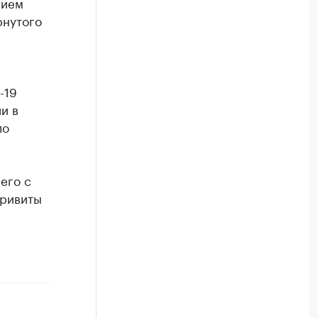
нием
рнутого
-19
и в
ло
его с
привиты