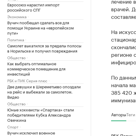
лечение в
Евросоюз нарастил импорт
врачей. Д
российского СПГ
составляе
Экономика
Вучич пообещал сделать все для
помощи Украине на «европейском
На искус
пути»
стационар
Политика
Самолет выкатился за пределы полосы
скончалис
в Норильске и получил повреждения
регионе 
Общество
инфициро
Как выбрать оптимальное
коммерческое помещение для
инвестиций
По данны
РБК и ПИК Серия плюс
начала м
Две девушки в Шереметьево опоздали
385 420 ж
на рейс и выбежали за самолетом.
Видео
иммуниза
Общество
Юные хоккеисты «Спартака» стали
Авторы
Теги
победителями Кубка Александра
Овечкина
Спорт
Вучич исключил военное
РБК Пермь