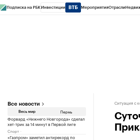
Подписка на РБК
Инвестиции
Мероприятия
Отрасли
Недви
РБК Курсы
РБК Life
Тренды
Визионеры
Национальные проекты
Горо
Спецпроекты СПб
Конференции СПб
Спецпроекты
Проверка конт
Ситуация с 
Все новости
Пермь
Весь мир
Суто
Форвард «Нижнего Новгорода» сделал
хет-трик за 14 минут в Первой лиге
Прик
Спорт
«Газпром» заметил антирекорд по