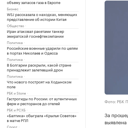
объему запасов газа в Европе
Бизнес
WSJ рассказала о находках, меняющих
представление об истории Китая
Общество
Иран атаковал ракетами танкер
эмиратской госнефтекомпании
Политика
Российские военные ударили по целям
в портах Николаев и Одесса
Политика
В Болгарии раскрыли, какой стране
принадлежит залетевший дрон
Политика
Что нового построят на Ходынском
поле
РБК и Stone
Гастрогиды по России: от аутентичных
Фото: РБК 
ферм и ресторанов до отелей
РБК и РСХБ
За проше
«Балтика» обыграла «Крылья Советов»
в матче РПЛ
выявлена 
Спорт