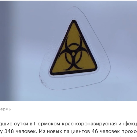
Пермь
дшие сутки в Пермском крае коронавирусная инфекц
у 348 человек. Из новых пациентов 46 человек прохо