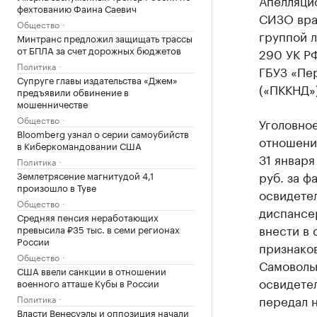
Апелляцио
фехтованию Фаина Саевич
СИЗО вра
Общество
группой л
Минтранс предложил защищать трассы
от БПЛА за счет дорожных бюджетов
290 УК Р
Политика
ГБУЗ «Пе
Супруге главы издательства «Джем»
(«ПККНД»)
предъявили обвинение в
мошенничестве
Общество
Уголовное
Bloomberg узнал о серии самоубийств
отношении
в Киберкомандовании США
31 января
Политика
руб. за ф
Землетрясение магнитудой 4,1
произошло в Туве
освидете
Общество
диспансер
Средняя пенсия неработающих
внести в 
превысила ₽35 тыс. в семи регионах
России
признаков
Общество
Самоволь
США ввели санкции в отношении
освидетел
военного атташе Кубы в России
передал н
Политика
Власти Венесуэлы и оппозиция начали