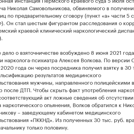
нная инстанция Пермского краевого суда 5 июля ост
ча Николая Самовольникова, обвиняемого в получени
иц по предварительному сговору (пункт «а» части 5 с
Ф). Он стал шестым фигурантом расследования о кор
рмский краевой клинический наркологический диспа
.
 дело о взяточничестве возбуждено 8 июня 2021 года
 нарколога-психиатра Алексея Волкова. По версии 
 2020 года он через посредника получил взятку в 30 
альсификацию результатов медицинского
льствования мужчины, направленного полицейскими 
 после ДТП. Чтобы скрыть факт употребления нарко
соответствующий акт ложные сведения об отсутствии
 наркотического опьянения, Волков обратился к Ник
никову – заведующему кабинетом медицинского
ьствования «ПККНД». Из полученных 30 тыс. руб. вр
ачальнику только половину.