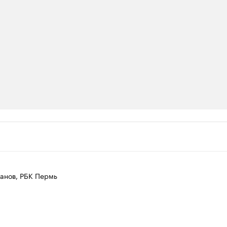
ии
 организации в нефтегазовой промышленно
верьте данные в каталоге
анов, РБК Пермь