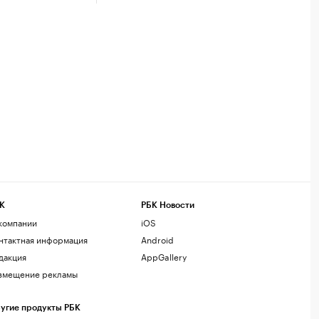
К
РБК Новости
компании
iOS
нтактная информация
Android
дакция
AppGallery
змещение рекламы
угие продукты РБК