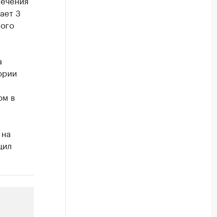
сечения
ает 3
мого
а
ории
ом в
 на
щил