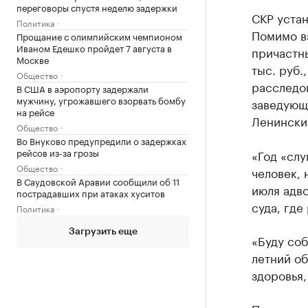
переговоры спустя неделю задержки
СКР устан
Политика
Помимо вз
Прощание с олимпийским чемпионом
Иваном Едешко пройдет 7 августа в
причастны
Москве
тыс. руб.
Общество
расследов
В США в аэропорту задержали
мужчину, угрожавшего взорвать бомбу
заведующи
на рейсе
Ленински
Общество
Во Внуково предупредили о задержках
рейсов из-за грозы
«Год «слу
Общество
человек, 
В Саудовской Аравии сообщили об 11
июля адв
пострадавших при атаках хуситов
суда, где
Политика
Загрузить еще
«Буду соб
летний о
здоровья,