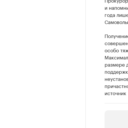
Прокурор
и напомни
года лиш
Самовольн
Получение
совершен
особо тяж
Максималь
размере 
поддержк
неустано
причастн
источник 