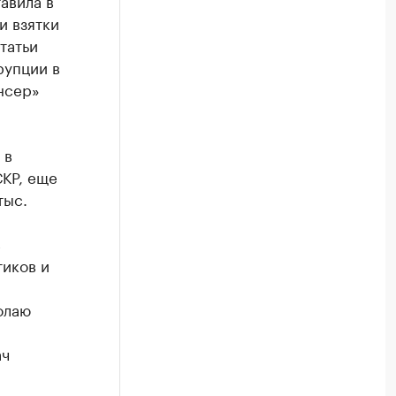
авила в
и взятки
татьи
рупции в
нсер»
 в
СКР, еще
тыс.
в
тиков и
олаю
ач