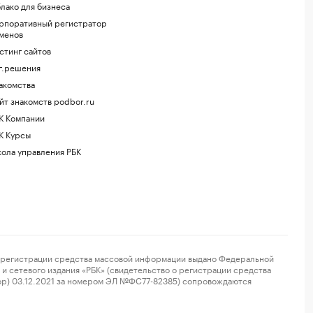
лако для бизнеса
рпоративный регистратор
менов
стинг сайтов
г.решения
акомства
йт знакомств podbor.ru
К Компании
К Курсы
ола управления РБК
регистрации средства массовой информации выдано Федеральной
и сетевого издания «РБК» (свидетельство о регистрации средства
ор) 03.12.2021 за номером ЭЛ №ФС77-82385) сопровождаются