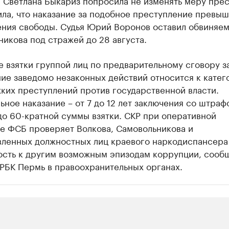
 Светлана Быкариз попросила не изменять меру пре
ла, что наказание за подобное преступление превыш
ения свободы. Судья Юрий Воронов оставил обвиняе
икова под стражей до 28 августа.
 взятки группой лиц по предварительному сговору з
ие заведомо незаконных действий относится к катег
ких преступлений против государственной власти.
ное наказание – от 7 до 12 лет заключения со штраф
до 60-кратной суммы взятки. СКР при оперативной
е ФСБ проверяет Волкова, Самовольникова и
вленных должностных лиц краевого наркодиспансера
ость к другим возможным эпизодам коррупции, сооб
РБК Пермь в правоохранительных органах.