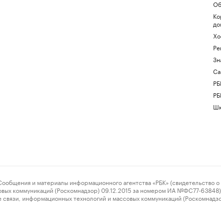
Об
Ко
до
Хо
Ре
Зн
Са
РБ
РБ
Шк
ения и материалы информационного агентства «РБК» (свидетельство о 
овых коммуникаций (Роскомнадзор) 09.12.2015 за номером ИА №ФС77-63848) 
 связи, информационных технологий и массовых коммуникаций (Роскомнадз