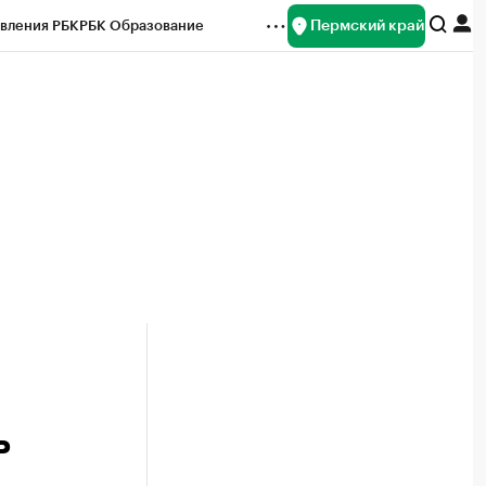
Пермский край
вления РБК
РБК Образование
редитные рейтинги
Франшизы
Газета
ок наличной валюты
ь