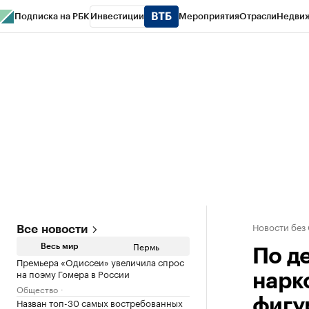
Подписка на РБК
Инвестиции
Мероприятия
Отрасли
Недви
РБК Курсы
РБК Life
Тренды
Визионеры
Национальные проекты
Горо
Спецпроекты СПб
Конференции СПб
Спецпроекты
Проверка конт
Новости без
Все новости
Пермь
Весь мир
По д
Премьера «Одиссеи» увеличила спрос
на поэму Гомера в России
нарк
Общество
Назван топ-30 самых востребованных
фигу