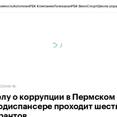
жимость
Autonews
РБК Компании
Телеканал
РБК Вино
Спорт
Школа упра
д
Стиль
Крипто
РБК Бизнес-среда
Дискуссионный клуб
Исследования
К
рагентов
Политика
Экономика
Бизнес
Технологии и медиа
Финансы
Рын
 COVID-19
елу о коррупции в Пермском
одиспансере проходит шест
рантов