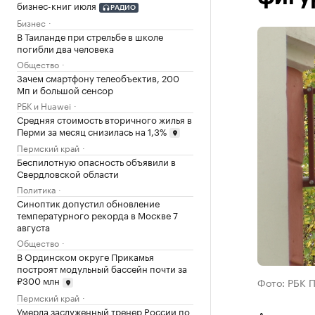
бизнес-книг июля
РАДИО
Бизнес
В Таиланде при стрельбе в школе
погибли два человека
Общество
Зачем смартфону телеобъектив, 200
Мп и большой сенсор
РБК и Huawei
Средняя стоимость вторичного жилья в
Перми за месяц снизилась на 1,3%
Пермский край
Беспилотную опасность объявили в
Свердловской области
Политика
Синоптик допустил обновление
температурного рекорда в Москве 7
августа
Общество
В Ординском округе Прикамья
построят модульный бассейн почти за
₽300 млн
Фото: РБК 
Пермский край
Умерла заслуженный тренер России по