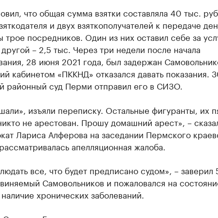
овил, что общая сумма взятки составляла 40 тыс. руб
яткодателя и двух взяткополучателей к передаче ден
 трое посредников. Один из них оставил себе за услу
, другой – 2,5 тыс. Через три недели после начала
ания, 28 июня 2021 года, был задержан Самовольник
й кабинетом «ПККНД» отказался давать показания. 
й районный суд Перми отправил его в СИЗО.
шали», изъяли переписку. Остальные фигуранты, их п
никто не арестован. Прошу домашний арест», – сказа
окат Лариса Алферова на заседании Пермского краев
 рассматривалась апелляционная жалоба.
людать все, что будет предписано судом», – заверил 
бвиняемый Самовольников и пожаловался на состояни
 наличие хронических заболеваний.