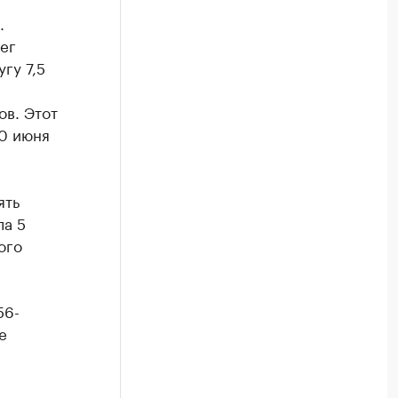
.
ег
гу 7,5
ов. Этот
30 июня
ять
ла 5
ого
56-
е