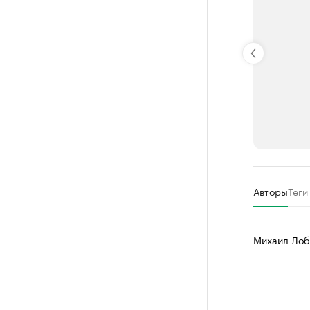
РБК Компан
Авторы
Теги
Крупные
Найдите и про
Михаил Лоб