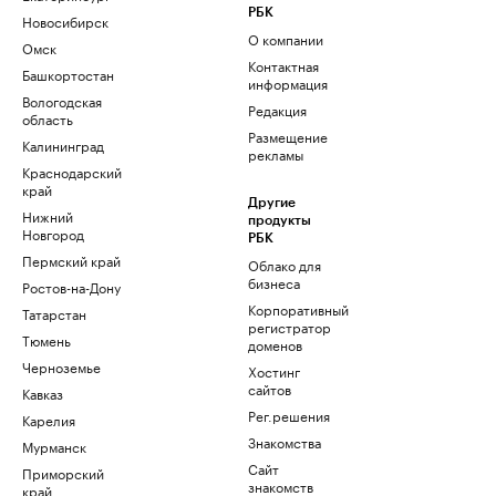
РБК
Новосибирск
О компании
Омск
Контактная
Башкортостан
информация
Вологодская
Редакция
область
Размещение
Калининград
рекламы
Краснодарский
край
Другие
Нижний
продукты
Новгород
РБК
Пермский край
Облако для
бизнеса
Ростов-на-Дону
Корпоративный
Татарстан
регистратор
Тюмень
доменов
Черноземье
Хостинг
сайтов
Кавказ
Рег.решения
Карелия
Знакомства
Мурманск
Сайт
Приморский
знакомств
край