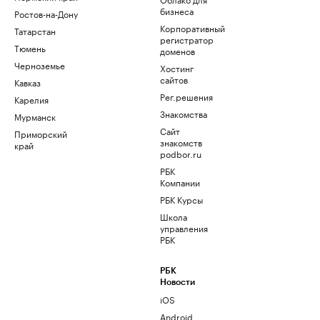
бизнеса
Ростов-на-Дону
Корпоративный
Татарстан
регистратор
Тюмень
доменов
Черноземье
Хостинг
сайтов
Кавказ
Рег.решения
Карелия
Знакомства
Мурманск
Сайт
Приморский
знакомств
край
podbor.ru
РБК
Компании
РБК Курсы
Школа
управления
РБК
РБК
Новости
iOS
Android