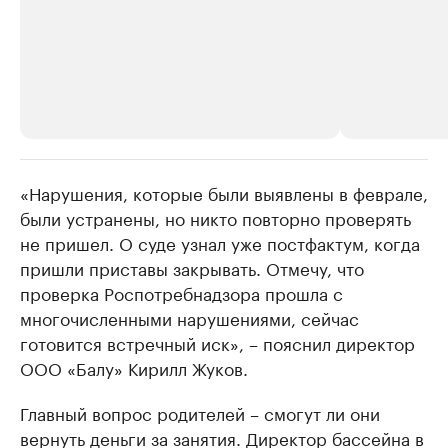
«Нарушения, которые были выявлены в феврале,
РБК Компании
РБК Компании
были устранены, но никто повторно проверять
Крупные организации в
Крупнейшие
не пришел. О суде узнал уже постфактум, когда
нефтегазовой промышленности
недвижимос
пришли приставы закрывать. Отмечу, что
Найдите и проверьте данные в каталоге
Посмотрите данные
проверка Роспотребнадзора прошла с
многочисленными нарушениями, сейчас
готовится встречный иск», – пояснил директор
ООО «Балу» Кирилл Жуков.
Главный вопрос родителей – смогут ли они
вернуть деньги за занятия. Директор бассейна в