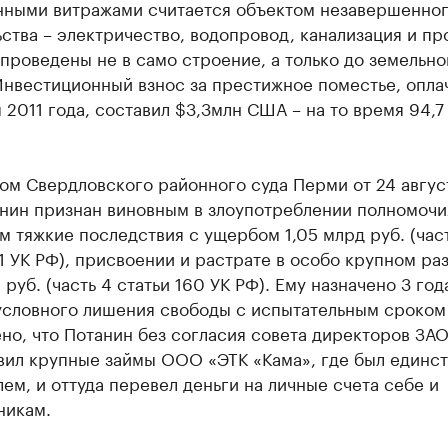
нными витражами считается объектом незавершенно
ства – электричество, водопровод, канализация и п
проведены не в само строение, а только до земельно
 Инвестиционный взнос за престижное поместье, опл
 2011 года, составил $3,3млн США – на то время 94,7
ом Свердловского районного суда Перми от 24 авгус
анин признан виновным в злоупотреблении полномочи
 тяжкие последствия с ущербом 1,05 млрд руб. (част
1 УК РФ), присвоении и растрате в особо крупном ра
 руб. (часть 4 статьи 160 УК РФ). Ему назначено 3 год
условного лишения свободы с испытательным сроком 
но, что Потанин без согласия совета директоров ЗА
вил крупные займы ООО «ЭТК «Кама», где был единс
ем, и оттуда перевел деньги на личные счета себе и
никам.