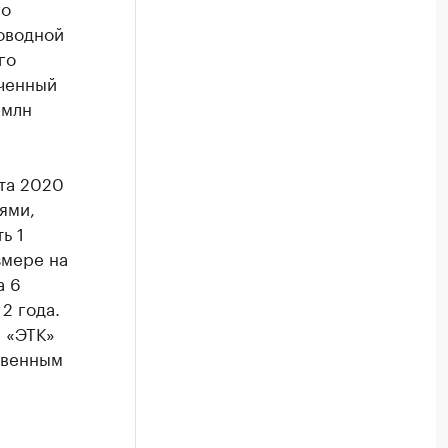
го
роводной
го
аченный
 млн
та 2020
ями,
ь 1
змере на
а 6
2 года.
О «ЭТК»
твенным