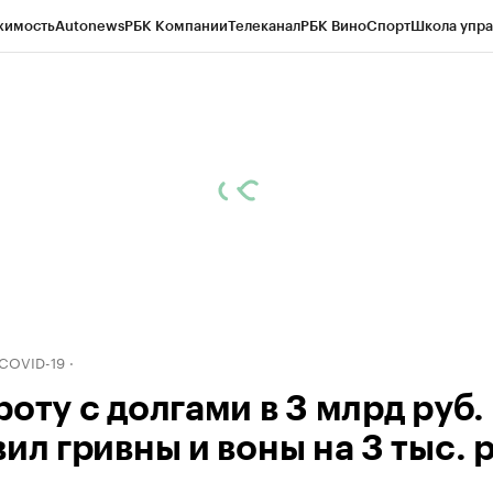
жимость
Autonews
РБК Компании
Телеканал
РБК Вино
Спорт
Школа упра
д
Стиль
Крипто
РБК Бизнес-среда
Дискуссионный клуб
Исследования
К
рагентов
Политика
Экономика
Бизнес
Технологии и медиа
Финансы
Рын
 COVID-19
оту с долгами в 3 млрд руб.
ил гривны и воны на 3 тыс. р