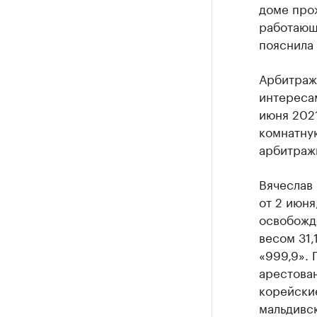
Крупные
доме про
работающ
Найдите и про
пояснила 
Арбитраж
интереса
июня 2021
комнатну
арбитраж
Вячеслав
от 2 июн
освобожд
весом 31,
«999,9». 
арестова
корейски
мальдивск