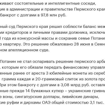
 организации в нефтегазовой промышленно
живают состоятельные и интеллигентные соседи,
ие в администрации и правительстве Пермского края
верьте данные в каталоге
банкрот с долгами в 97,8 млн руб.
ный суд Пермского края решил соблюсти баланс ме
ми кредиторов и личными правами должника, исключ
 года из конкурсной массы и сохранив семье Потани
ю квартиру. Это решение обжаловано 28 июня в Сем
ном апелляционном суде.
 Потанин не стал оспаривать решение пермского арб
я, которым его обязали передать финансовому управ
енные ранее от ареста 3 юбилейные монеты из сере
1 грамма каждая и 20-граммовый слиток из золота пр
При этом банкроту с долгами в 3,08 млрд руб. оставл
нные прежде 14 бумажных купюр – украинские гривн
е воны, сингапурские доллары, ливийские динары,
ие руфии и дирхамы ОАЭ общей стоимостью 3,1 тыс. 