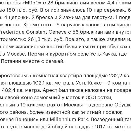
ое пробы «М950» с 28 бриллиантами весом 4,4 грамм
ю 180 тыс. руб. В описи значилось 10 пар сережек, 6
. 4 цепочки, 2 брелка и 2 зажима для галстука, 1 подв
из золота. Кроме того – 6 наручных часов, в том числе
rederique Constant Geneve с 56 бриллиантами внутр
тоимостью 261,3 тыс. руб. Все это, а также изделия и
и семь живописных картин были изъяты при обысках 
 в Москве, Перми и курортном селе Усть-Качка, где
 Потанин вместе с семьей.
рестованы 5-комнатная квартира площадью 232,2 кв.
ая площадью 102,1 кв. метра, в Усть-Качке – 9-комнат
482,4 кв. метра. Арест был также наложен на подар
 своей жене земельный участок в 35,3 сотки,
енный в 19 километрах от Москвы – в деревне Обушк
го района, более известной как элитный поселок
вная Венеция» или Millennium Park. Возведенный та
оттедж с мансардой общей площадью 1017 кв. метро