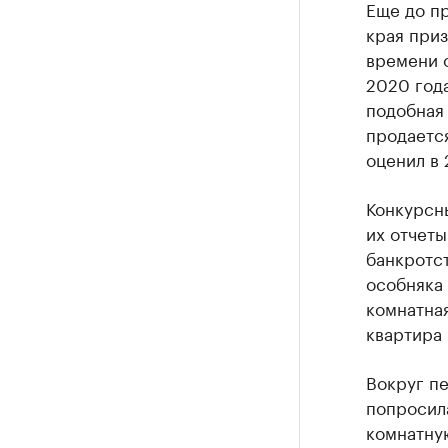
Еще до пр
края приз
времени 
2020 года
подобная
продается
оценил в 
Конкурсн
их отчеты
банкротст
особняка 
комнатная
квартира 
Вокруг п
попросил
комнатную