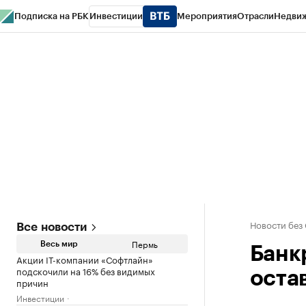
Подписка на РБК
Инвестиции
Мероприятия
Отрасли
Недви
РБК Курсы
РБК Life
Тренды
Визионеры
Национальные проекты
Горо
Спецпроекты СПб
Конференции СПб
Спецпроекты
Проверка конт
Новости без
Все новости
Пермь
Весь мир
Банкр
Акции IT-компании «Софтлайн»
подскочили на 16% без видимых
остав
причин
Инвестиции