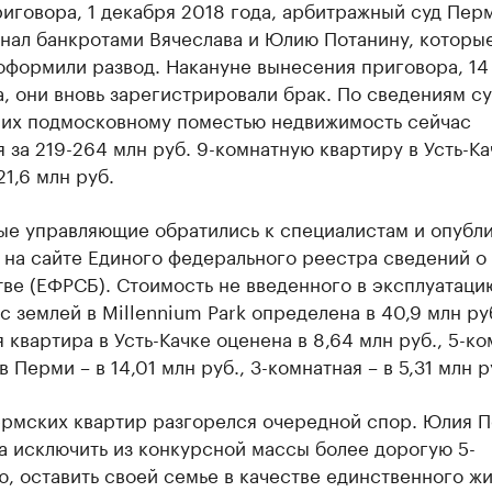
иговора, 1 декабря 2018 года, арбитражный суд Пер
нал банкротами Вячеслава и Юлию Потанину, которые
оформили развод. Накануне вынесения приговора, 14
, они вновь зарегистрировали брак. По сведениям су
 их подмосковному поместью недвижимость сейчас
 за 219-264 млн руб. 9-комнатную квартиру в Усть-Ка
21,6 млн руб.
ые управляющие обратились к специалистам и опубл
 на сайте Единого федерального реестра сведений о
ве (ЕФРСБ). Стоимость не введенного в эксплуатаци
с землей в Millennium Park определена в 40,9 млн руб
 квартира в Усть-Качке оценена в 8,64 млн руб., 5-к
в Перми – в 14,01 млн руб., 3-комнатная – в 5,31 млн р
ермских квартир разгорелся очередной спор. Юлия П
а исключить из конкурсной массы более дорогую 5-
, оставить своей семье в качестве единственного жи