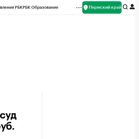
Пермский край
вления РБК
РБК Образование
редитные рейтинги
Франшизы
Газета
ок наличной валюты
 суд
уб.