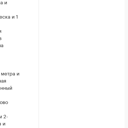
а и
еска и 1
и
з
на
 метра и
ная
енный
ово
м 2-
в и