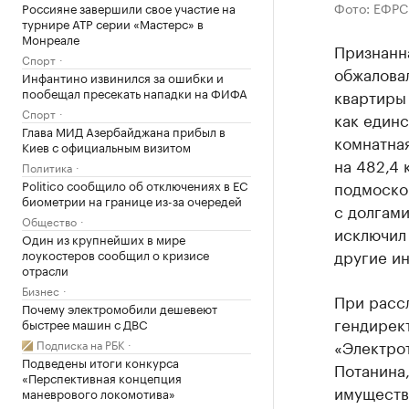
Фото: ЕФРС
Россияне завершили свое участие на
турнире ATP серии «Мастерс» в
Монреале
Признанна
Спорт
обжалова
Инфантино извинился за ошибки и
пообещал пресекать нападки на ФИФА
квартиры 
Спорт
как единс
Глава МИД Азербайджана прибыл в
комнатная
Киев с официальным визитом
на 482,4 
Политика
Politico сообщило об отключениях в ЕС
подмосков
биометрии на границе из-за очередей
с долгами
Общество
исключил
Один из крупнейших в мире
другие ин
лоукостеров сообщил о кризисе
отрасли
Бизнес
При рассл
Почему электромобили дешевеют
гендирек
быстрее машин с ДВС
«Электрот
Подписка на РБК
Подведены итоги конкурса
Потанина
«Перспективная концепция
имуществ
маневрового локомотива»