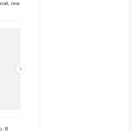
кой, она
РБК Компании
р. В