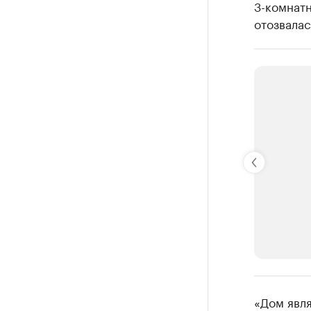
3-комнат
отозвалас
РБК Компан
«Дом явля