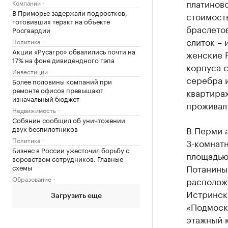
платинов
Компании
В Приморье задержали подростков,
стоимость
готовивших теракт на объекте
браслетов
Росгвардии
слиток – 
Политика
Акции «Русагро» обвалились почти на
женские F
17% на фоне дивидендного гэпа
корпуса с
Инвестиции
серебра 
Более половины компаний при
ремонте офисов превышают
квартирах
изначальный бюджет
проживал
Недвижимость
Собянин сообщил об уничтожении
двух беспилотников
В Перми а
Политика
3-комнатн
Бизнес в России ужесточил борьбу с
площадью 
воровством сотрудников. Главные
Потаниным
схемы
Образование
располож
Истринско
Загрузить еще
«Подмоско
этажный к