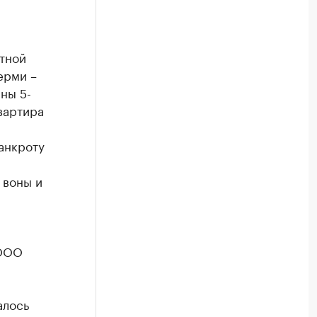
тной
ерми –
ны 5-
вартира
анкроту
 воны и
 ООО
алось