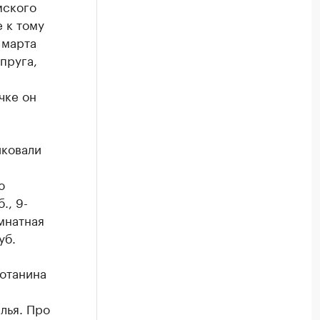
мского
 к тому
 марта
пруга,
чке он
иковали
ю
., 9-
омнатная
уб.
отанина
лья. Про