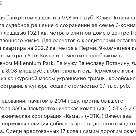
Б
я банкротом за долги в 97,8 млн руб. Юлия Потанина
ла судебное решение о сохранении ее семье 3-комна
площадью 102,1 кв. метра в элитном доме в центре П
твенного жилья. Для расчетов с кредиторами оставле
 квартира на 232,2 кв. метра в Перми, 9-комнатная к
кв. метра в Усть-Качке и поместье с особняком в
ном Millennium Park. Ее мужу Вячеславу Потанину, б
 в 3,08 млрд руб., арбитражный суд Пермского края
 из конкурсной массы украинские гривны, корейские
остранные купюры общей стоимостью 3,1 тыс. руб.
едовании, начатом в 2014 году, против бывшего
тора ЗАО «Электротехническая компания» («ЭТК») и
ехническая корпорация «Кама»» («ЭТК») Вячеслава
, пермская полиция добилась ареста дорогостоящего
а. Среди арестованных 17 колец самим дорогим оказ