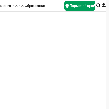
Пермский край
вления РБК
РБК Образование
редитные рейтинги
Франшизы
Газета
ок наличной валюты