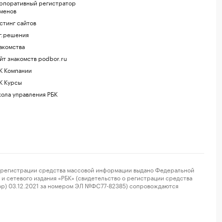
рпоративный регистратор
менов
стинг сайтов
г.решения
акомства
йт знакомств podbor.ru
К Компании
К Курсы
ола управления РБК
регистрации средства массовой информации выдано Федеральной
и сетевого издания «РБК» (свидетельство о регистрации средства
ор) 03.12.2021 за номером ЭЛ №ФС77-82385) сопровождаются