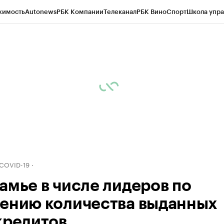
жимость
Autonews
РБК Компании
Телеканал
РБК Вино
Спорт
Школа упра
д
Стиль
Крипто
РБК Бизнес-среда
Дискуссионный клуб
Исследования
К
рагентов
Политика
Экономика
Бизнес
Технологии и медиа
Финансы
Рын
 COVID-19
амье в числе лидеров по
ению количества выданных
кредитов