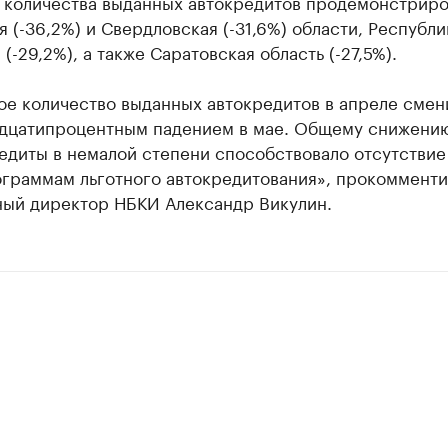
 количества выданных автокредитов продемонстриро
 (-36,2%) и Свердловская (-31,6%) области, Республи
 (-29,2%), а также Саратовская область (-27,5%).
ое количество выданных автокредитов в апреле смен
адцатипроцентным падением в мае. Общему снижени
едиты в немалой степени способствовало отсутстви
ограммам льготного автокредитования», прокоммент
ный директор НБКИ Александр Викулин.