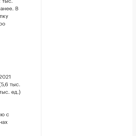
 тыс.
анее. В
пку
ро
2021
5,6 тыс.
тыс. ед.)
ию с
нах