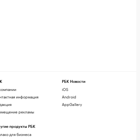
К
РБК Новости
компании
iOS
нтактная информация
Android
дакция
AppGallery
змещение рекламы
угие продукты РБК
лако для бизнеса