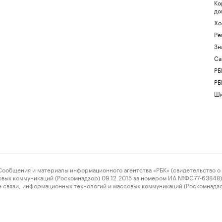
Ко
до
Хо
Ре
Зн
Са
РБ
РБ
Шк
ения и материалы информационного агентства «РБК» (свидетельство о 
овых коммуникаций (Роскомнадзор) 09.12.2015 за номером ИА №ФС77-63848) 
 связи, информационных технологий и массовых коммуникаций (Роскомнадз