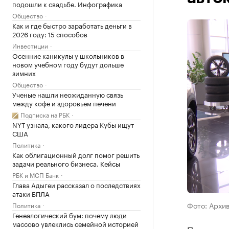
подошли к свадьбе. Инфографика
Общество
Как и где быстро заработать деньги в
2026 году: 15 способов
Инвестиции
Осенние каникулы у школьников в
новом учебном году будут дольше
зимних
Общество
Ученые нашли неожиданную связь
между кофе и здоровьем печени
Подписка на РБК
NYT узнала, какого лидера Кубы ищут
США
Политика
Как облигационный долг помог решить
задачи реального бизнеса. Кейсы
РБК и МСП Банк
Глава Адыгеи рассказал о последствиях
атаки БПЛА
Фото: Архи
Политика
Генеалогический бум: почему люди
массово увлеклись семейной историей