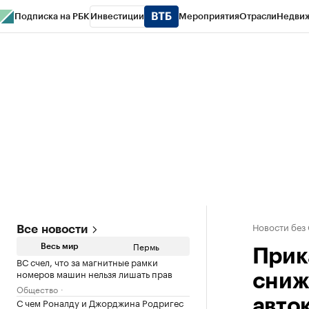
Подписка на РБК
Инвестиции
Мероприятия
Отрасли
Недви
РБК Курсы
РБК Life
Тренды
Визионеры
Национальные проекты
Горо
Спецпроекты СПб
Конференции СПб
Спецпроекты
Проверка конт
Новости без
Все новости
Пермь
Весь мир
Прик
ВС счел, что за магнитные рамки
номеров машин нельзя лишать прав
сниж
Общество
С чем Роналду и Джорджина Родригес
авто