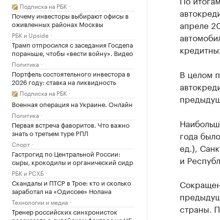
По итогам
Подписка на РБК
автокреди
Почему инвесторы выбирают офисы в
апреле 20
оживленных районах Москвы
РБК и Upside
автомоби
Трамп отпросился с заседания Госдепа
кредитны
пораньше, чтобы «вести войну». Видео
Политика
В целом п
Портфель состоятельного инвестора в
2026 году: ставка на ликвидность
автокреди
Подписка на РБК
предыдущ
Военная операция на Украине. Онлайн
Политика
Наибольше
Первая встреча фаворитов. Что важно
знать о третьем туре РПЛ
года было
Спорт
ед.), Сан
Гастрогид по Центральной России:
и Республ
сыры, крокодилы и органический сидр
РБК и РСХБ
Скандалы и ПТСР в Трое: кто и сколько
Сокращен
заработал на «Одиссее» Нолана
предыдущ
Технологии и медиа
страны. 
Тренер российских синхронисток
рассказала о судейском факторе на ЧЕ