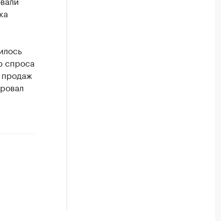
вали
ка
илось
ю спроса
е продаж
ировал