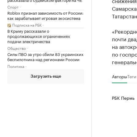
снижения
Спорт
Самарская
Roblox признал зависимость от России:
Татарстан
как зарабатывает игровая экосистема
Подписка на РБК
«Рекордн
В Крыму рассказали о
продолжающихся ограничениях
почти дв
подачи электричества
на автокр
Общество
по госпр
Силы ПВО за утро сбили 83 украинских
беспилотника над регионами России
генераль
Политика
Авторы
Теги
Загрузить еще
РБК Пермь