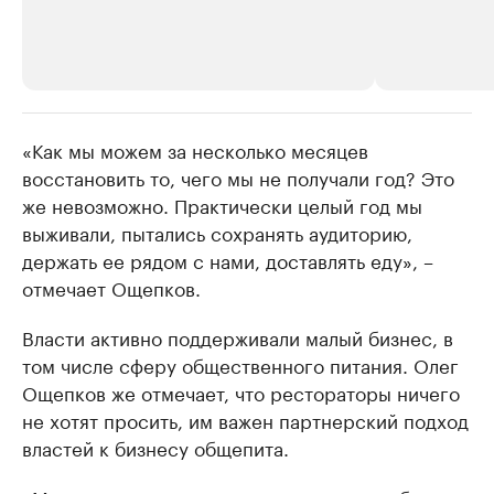
«Как мы можем за несколько месяцев
РБК Компании
РБК Компании
восстановить то, чего мы не получали год? Это
Крупные организации в
Крупнейшие
же невозможно. Практически целый год мы
нефтегазовой промышленности
недвижимос
выживали, пытались сохранять аудиторию,
Найдите и проверьте данные в каталоге
Посмотрите данные
держать ее рядом с нами, доставлять еду», –
отмечает Ощепков.
Власти активно поддерживали малый бизнес, в
том числе сферу общественного питания. Олег
Ощепков же отмечает, что рестораторы ничего
не хотят просить, им важен партнерский подход
властей к бизнесу общепита.