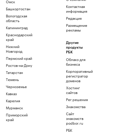
Омск
Контактная
Башкортостан
информация
Вологодская
Редакция
область
Размещение
Калининград
рекламы
Краснодарский
край
Другие
Нижний
продукты
Новгород
РБК
Пермский край
Облако для
бизнеса
Ростов-на-Дону
Корпоративный
Татарстан
регистратор
Тюмень
доменов
Черноземье
Хостинг
сайтов
Кавказ
Рег.решения
Карелия
Знакомства
Мурманск
Сайт
Приморский
знакомств
край
podbor.ru
РБК