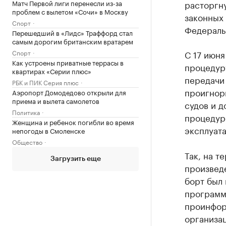
Матч Первой лиги перенесли из-за
расторгн
проблем с вылетом «Сочи» в Москву
законных
Спорт
Федераль
Перешедший в «Лидс» Траффорд стал
самым дорогим британским вратарем
Спорт
С 17 июня
Как устроены приватные террасы в
процедур
квартирах «Серии плюс»
передачи
РБК и ПИК Серия плюс
проигнор
Аэропорт Домодедово открыли для
приема и вылета самолетов
судов и д
Политика
процедур
Женщина и ребенок погибли во время
эксплуата
непогоды в Смоленске
Общество
Так, на 
Загрузить еще
произвед
борт был 
программ 
проинфор
организа