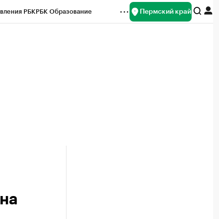
Пермский край
вления РБК
РБК Образование
редитные рейтинги
Франшизы
Газета
ок наличной валюты
ена