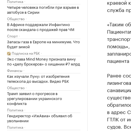
Политика
краевой к
Четыре человека погибли при взрыве в
служба пр
автобусе в Сирии
Общество
«Таким об
В Африке поддержали Инфантино
после скандала с продажей прав ЧМ
Пациента
Спорт
транспор
Запасы газа в Европе на минимуме. Что
помощь», 
будет зимой
запланир
Подписка на РБК
Экс-глава Mind Money признала вину
пациента 
по «делу брокеров» о хищении ₽7 млрд
Финансы
Ранее соо
Как изучали Луну: от изобретения
телескопа до высадки. Видео РБК
лизингова
Общество
санавиции
Трамп заявил о прогрессе в
существе
урегулировании украинского
конфликта
обратилос
Политика
в адрес 
Гендиректор «ИжАвиа» объявил об
ГТЛК от и
увольнении
судов. Вс
Политика