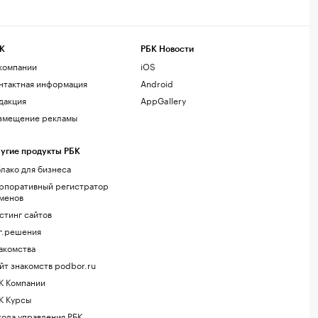
К
РБК Новости
компании
iOS
нтактная информация
Android
дакция
AppGallery
змещение рекламы
угие продукты РБК
лако для бизнеса
рпоративный регистратор
менов
стинг сайтов
г.решения
акомства
йт знакомств podbor.ru
К Компании
К Курсы
ола управления РБК