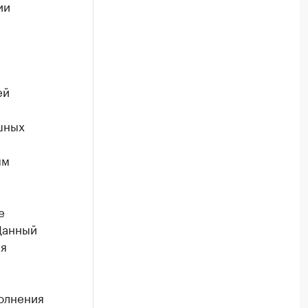
ии
ей
шных
ым
е
Данный
ия
олнения