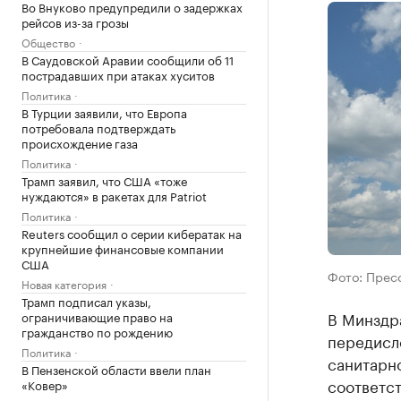
Во Внуково предупредили о задержках
рейсов из-за грозы
Общество
В Саудовской Аравии сообщили об 11
пострадавших при атаках хуситов
Политика
В Турции заявили, что Европа
потребовала подтверждать
происхождение газа
Политика
Трамп заявил, что США «тоже
нуждаются» в ракетах для Patriot
Политика
Reuters сообщил о серии кибератак на
крупнейшие финансовые компании
США
Фото: Прес
Новая категория
Трамп подписал указы,
В Минздр
ограничивающие право на
гражданство по рождению
передисл
Политика
санитарно
В Пензенской области ввели план
соответс
«Ковер»