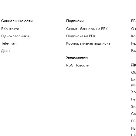
Социальные сети
Подписки
РБ
ВКонтакте
Скрыть баннеры на РБК
О 
Одноклассники
Подписка на РБК
Ко
Telegram
Корпоративная подписка
Ре
Дзен
Ра
Уведомления
RSS Новости
Др
Об
Ко
до
Хо
Ре
Зн
Са
РБ
РБ
Шк