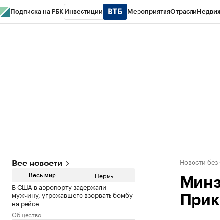
Подписка на РБК
Инвестиции
Мероприятия
Отрасли
Недви
РБК Курсы
РБК Life
Тренды
Визионеры
Национальные проекты
Горо
Спецпроекты СПб
Конференции СПб
Спецпроекты
Проверка конт
Новости без
Все новости
Пермь
Весь мир
Минз
В США в аэропорту задержали
мужчину, угрожавшего взорвать бомбу
Прик
на рейсе
Общество