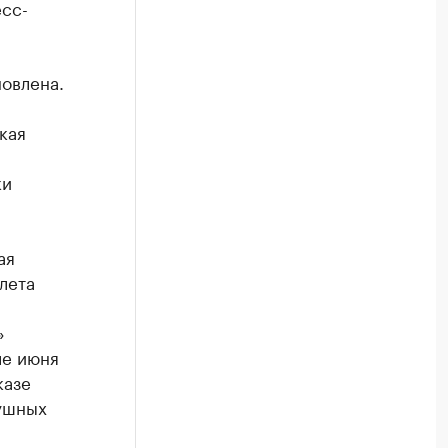
есс-
новлена.
кая
ки
ая
лета
»
ле июня
казе
душных