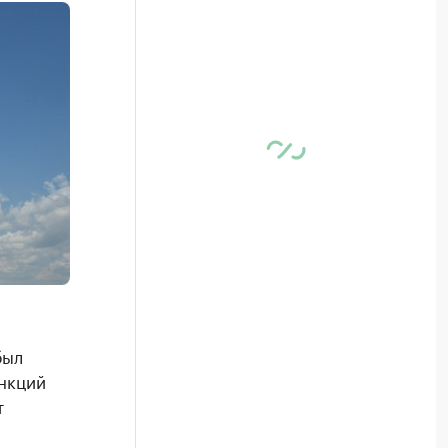
был
нкций
т
й