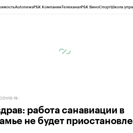
жимость
Autonews
РБК Компании
Телеканал
РБК Вино
Спорт
Школа упра
д
Стиль
Крипто
РБК Бизнес-среда
Дискуссионный клуб
Исследования
К
рагентов
Политика
Экономика
Бизнес
Технологии и медиа
Финансы
Рын
 COVID-19
драв: работа санавиации в
амье не будет приостановл