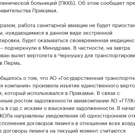
линической больницей (ПККБ). Об этом сообщает пр
авительства Прикамья.
разом, работа санитарной авиации не будет приоста
м, нуждающимися в данном виде экстренной
тировки, будет оказываться своевременная медицинс
– подчеркнули в Минздраве. В частности, на завтра
ован вылет вертолета в Чернушку для транспортиров
в Пермь.
бщалось о том, что АО «Государственная транспортн
я компания» произвела изъятие единственного верто
, который использовался в Прикамье. В связи с
нным ростом задолженности авиакомпании АО «ГТЛК
ь в суд с исками о взыскании задолженности. В нача
СКОЛа направлены уведомления об одностороннем от
сполнения договоров лизинга в отношении всех воз
е договоры лизинга на текущий момент считаются