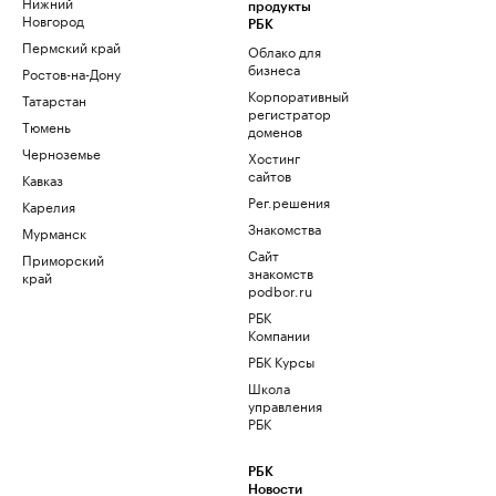
Нижний
продукты
Новгород
РБК
Пермский край
Облако для
бизнеса
Ростов-на-Дону
Корпоративный
Татарстан
регистратор
Тюмень
доменов
Черноземье
Хостинг
сайтов
Кавказ
Рег.решения
Карелия
Знакомства
Мурманск
Сайт
Приморский
знакомств
край
podbor.ru
РБК
Компании
РБК Курсы
Школа
управления
РБК
РБК
Новости