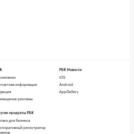
К
РБК Новости
компании
iOS
нтактная информация
Android
дакция
AppGallery
змещение рекламы
угие продукты РБК
лако для бизнеса
рпоративный регистратор
менов