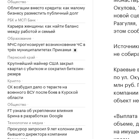
Общество
Окулова,
Облигации вместо кредита: как малому
бизнесу разместить публичный долг
новой сце
РБК и МСП Банк
Разгуляя,
Карьера женщины: как найти баланс
этом соо
между работой и семьей
Образование
МЧС прогнозирует возникновение ЧС в
Источники
трёх муниципалитетах Прикамья
не собира
Пермский край
Крупнейший майнер США закрыл
Краевые в
квартал с убытком и сократил биткоин-
резерв
по ул. Ок
Крипто
млн руб. 
СК возбудил дело о теракте на
компании 
военного ВСУ после боев в Курской
области
объект не
Общество
FT узнала об укреплении влияния
«Выплата
Брина в разработках Google
объеме, 
Технологии и медиа
Прокурор запросил 9 лет колонии для
на имуще
бывшего директора компании
краем»,--
Газманова