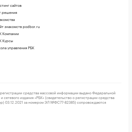
стинг сайтов
г.решения
акомства
йт знакомств podbor.ru
К Компании
К Курсы
ола управления РБК
регистрации средства массовой информации выдано Федеральной
и сетевого издания «РБК» (свидетельство о регистрации средства
ор) 03.12.2021 за номером ЭЛ №ФС77-82385) сопровождаются