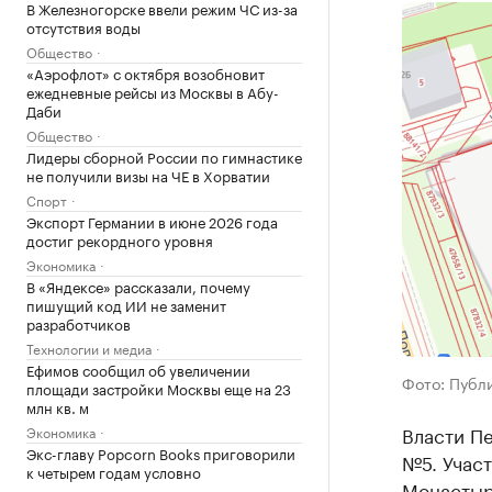
В Железногорске ввели режим ЧС из-за
отсутствия воды
Общество
«Аэрофлот» с октября возобновит
ежедневные рейсы из Москвы в Абу-
Даби
Общество
Лидеры сборной России по гимнастике
не получили визы на ЧЕ в Хорватии
Спорт
Экспорт Германии в июне 2026 года
достиг рекордного уровня
Экономика
В «Яндексе» рассказали, почему
пишущий код ИИ не заменит
разработчиков
Технологии и медиа
Ефимов сообщил об увеличении
Фото: Публ
площади застройки Москвы еще на 23
млн кв. м
Власти Пе
Экономика
Экс-главу Popcorn Books приговорили
№5. Участ
к четырем годам условно
Монастырс