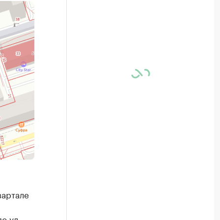
вартале
о ул.