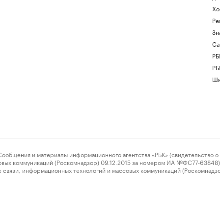
Хо
Ре
Зн
Са
РБ
РБ
Шк
ения и материалы информационного агентства «РБК» (свидетельство о 
овых коммуникаций (Роскомнадзор) 09.12.2015 за номером ИА №ФС77-63848) 
 связи, информационных технологий и массовых коммуникаций (Роскомнадз