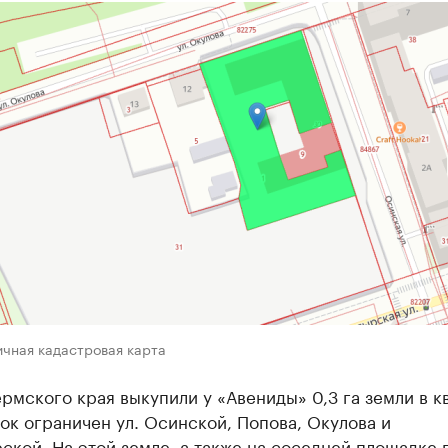
ичная кадастровая карта
рмского края выкупили у «Авениды» 0,3 га земли в к
ок ограничен ул. Осинской, Попова, Окулова и
кой. На этой земле, а также на соседней площадке п