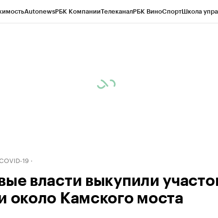
жимость
Autonews
РБК Компании
Телеканал
РБК Вино
Спорт
Школа упра
д
Стиль
Крипто
РБК Бизнес-среда
Дискуссионный клуб
Исследования
К
рагентов
Политика
Экономика
Бизнес
Технологии и медиа
Финансы
Рын
 COVID-19
вые власти выкупили участо
и около Камского моста