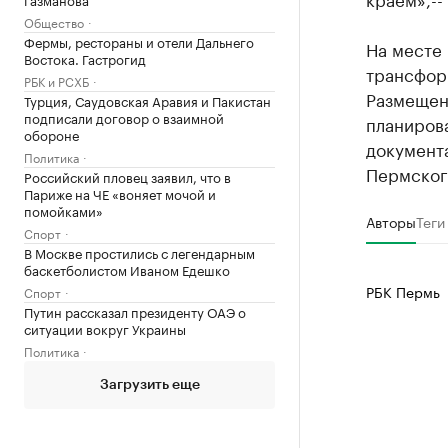
Общество
Фермы, рестораны и отели Дальнего
На месте
Востока. Гастрогид
трансфор
РБК и РСХБ
Размещен
Турция, Саудовская Аравия и Пакистан
подписали договор о взаимной
планирова
обороне
документ
Политика
Пермского
Российский пловец заявил, что в
Париже на ЧЕ «воняет мочой и
помойками»
Авторы
Теги
Спорт
В Москве простились с легендарным
баскетболистом Иваном Едешко
РБК Пермь
Спорт
Путин рассказал президенту ОАЭ о
ситуации вокруг Украины
Политика
Загрузить еще