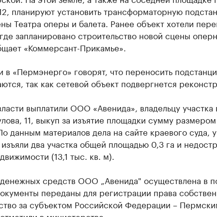
 12, планируют установить трансформаторную подста
ны Театра оперы и балета. Ранее объект хотели пере
 где запланировано строительство новой сцены оперн
бщает «Коммерсант-Прикамье».
 в «Перм­энерго» говорят, что переносить подстанц
ются, так как сетевой объект подвергнется реконстр
ласти выплатили ООО «Авенида», владельцу участка в
улова, 11, выкуп за изъятие площадки сумму размером
По данным материалов дела на сайте краевого суда, у
изъяли два участка общей площадью 0,3 га и недост
движимости (13,1 тыс. кв. м).
 денежных средств ООО „Авенида" осуществлена в п
документы переданы для регистрации права собствен
ство за субъектом Российской Федерации – Пермски
 отметили в министерстве.