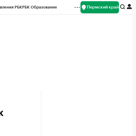
Пермский край
вления РБК
РБК Образование
редитные рейтинги
Франшизы
Газета
ок наличной валюты
к