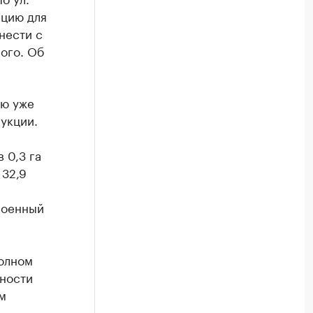
нцию для
нести с
ого. Об
ию уже
укции.
 0,3 га
 32,9
роенный
олном
ности
м