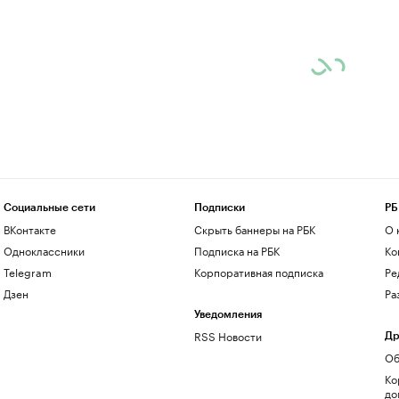
Социальные сети
Подписки
РБ
ВКонтакте
Скрыть баннеры на РБК
О 
Одноклассники
Подписка на РБК
Ко
Telegram
Корпоративная подписка
Ре
Дзен
Ра
Уведомления
RSS Новости
Др
Об
Ко
до