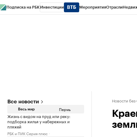
Подписка на РБК
Инвестиции
Мероприятия
Отрасли
Недви
РБК Курсы
РБК Life
Тренды
Визионеры
Национальные проекты
Горо
Спецпроекты СПб
Конференции СПб
Спецпроекты
Проверка конт
Новости без
Все новости
Пермь
Весь мир
Крае
Жизнь с видом на пруд или реку:
подборка жилья у набережных и
земл
пляжей
РБК и ПИК Серия плюс