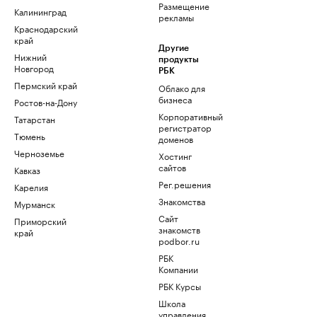
Размещение
Калининград
рекламы
Краснодарский
край
Другие
Нижний
продукты
Новгород
РБК
Пермский край
Облако для
бизнеса
Ростов-на-Дону
Корпоративный
Татарстан
регистратор
Тюмень
доменов
Черноземье
Хостинг
сайтов
Кавказ
Рег.решения
Карелия
Знакомства
Мурманск
Сайт
Приморский
знакомств
край
podbor.ru
РБК
Компании
РБК Курсы
Школа
управления