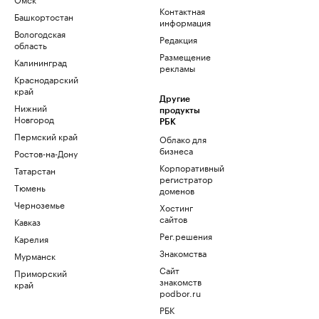
Контактная
Башкортостан
информация
Вологодская
Редакция
область
Размещение
Калининград
рекламы
Краснодарский
край
Другие
Нижний
продукты
Новгород
РБК
Пермский край
Облако для
бизнеса
Ростов-на-Дону
Корпоративный
Татарстан
регистратор
Тюмень
доменов
Черноземье
Хостинг
сайтов
Кавказ
Рег.решения
Карелия
Знакомства
Мурманск
Сайт
Приморский
знакомств
край
podbor.ru
РБК