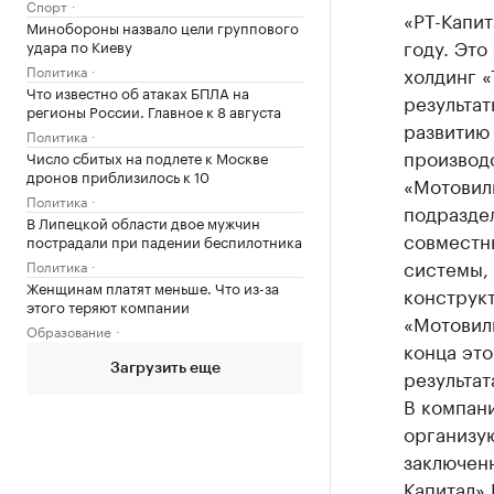
Спорт
«РТ-Капит
Минобороны назвало цели группового
году. Это
удара по Киеву
Политика
холдинг 
Что известно об атаках БПЛА на
результа
регионы России. Главное к 8 августа
развитию 
Политика
производс
Число сбитых на подлете к Москве
дронов приблизилось к 10
«Мотовил
Политика
подраздел
В Липецкой области двое мужчин
совместн
пострадали при падении беспилотника
системы, 
Политика
Женщинам платят меньше. Что из-за
конструк
этого теряют компании
«Мотовил
Образование
конца это
Загрузить еще
результат
В компани
организую
заключен
Капитал» 