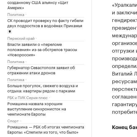
созданному США альянсу «Щит
«Уралкал
Америк»
и заключ
Политика
гендирек
СК проводит проверку по факту гибели
двух подростков в водоёмах Прикамья
президен
междунар
Пермский край
организо
Власти заявили о «переломе
положения» из-за обстрелов трассы
отгрузки
«Новороссия»
производи
Политика
определи
Губернатор Севастополя заявил об
Виталий Л
отражении атаки дронов
Политика
ресурсами
Больше прогулок, свежего воздуха и
перспекти
отдыха: квартиры рядом с парками
соглашен
РБК и ПИК Серия плюс
гарантир
Ромашина назвала хорошим
выступление синхронисток на
потребите
чемпионате Европы
Спорт
Ромашина — РБК об итогах чемпионата
Конец ба
Европы: «Слепили из того, что было»