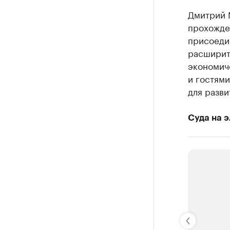
Дмитрий 
прохожден
присоедин
расширить
экономич
и гостями
для разви
Суда на э