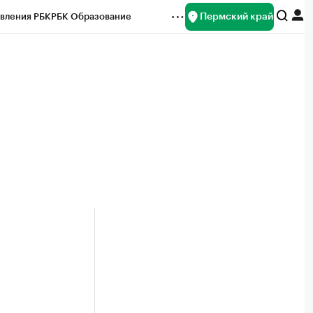
Пермский край
вления РБК
РБК Образование
редитные рейтинги
Франшизы
Газета
ок наличной валюты