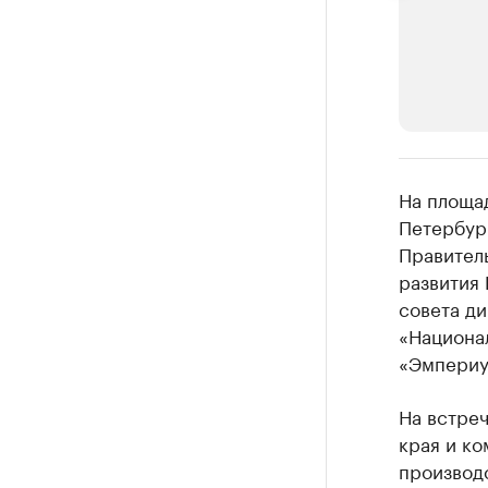
РБК Компан
На площа
Крупней
Петербур
Правител
Ознакомьтесь
развития 
совета д
«Национа
«Эмпериум
На встре
края и к
производс