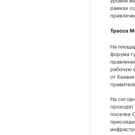
рамках со
привлече
Трасса М
На площа
форума г
правлени
рабочую в
от Казани
правитель
На сегод
проходят
поселка О
присоеди
инфрастр