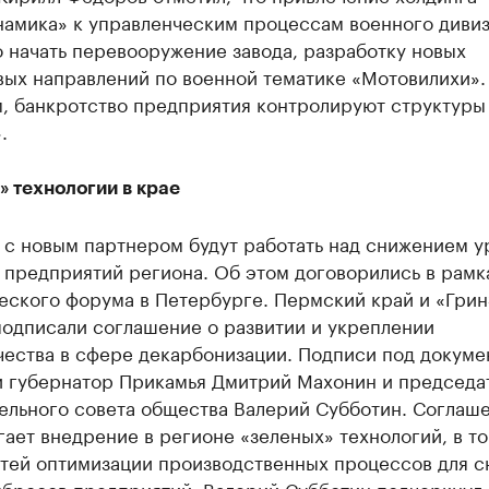
намика» к управленческим процессам военного диви
 начать перевооружение завода, разработку новых
вых направлений по военной тематике «Мотовилихи».
, банкротство предприятия контролируют структуры
.
 технологии в крае
 с новым партнером будут работать над снижением у
 предприятий региона. Об этом договорились в рамк
еского форума в Петербурге. Пермский край и «Гри
подписали соглашение о развитии и укреплении
чества в сфере декарбонизации. Подписи под докуме
и губернатор Прикамья Дмитрий Махонин и председа
ельного совета общества Валерий Субботин. Соглаш
ает внедрение в регионе «зеленых» технологий, в т
утей оптимизации производственных процессов для 
бросов предприятий. Валерий Субботин подчеркнул, 