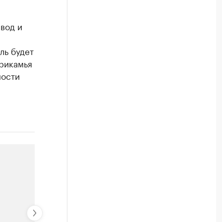
вод и
ль будет
рикамья
ности