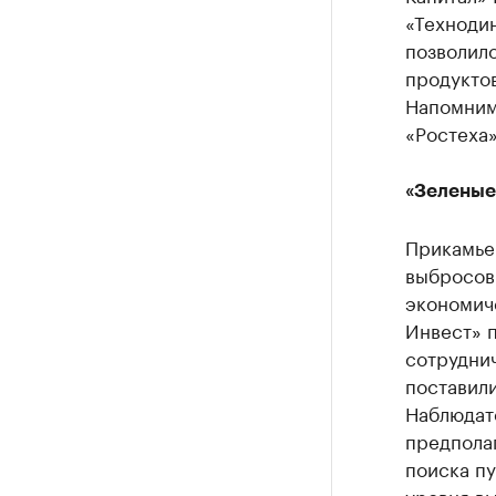
«Техноди
позволило
продукто
Напомним
«Ростеха»
«Зеленые»
Прикамье
выбросов
экономич
Инвест» 
сотрудни
поставил
Наблюдат
предполаг
поиска п
уровня вы