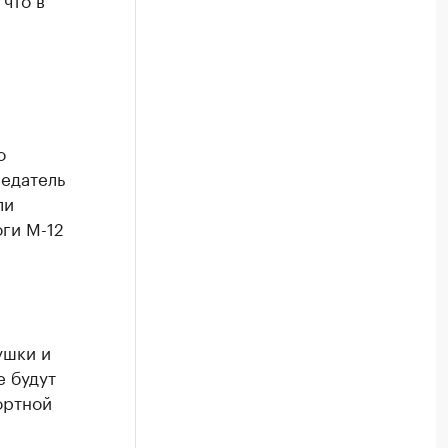
о
едатель
ли
оги М-12
ушки и
е будут
ортной