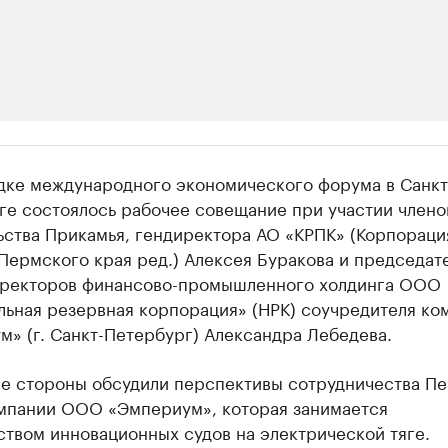
ии
дке международного экономического форума в Санкт
шие производители и продавцы медийной п
ге состоялось рабочее совещание при участии члено
ьства Прикамья, гендиректора АО «КРПК» (Корпораци
 с информацией в каталоге
Пермского края ред.) Алексея Буракова и председат
иректоров финансово-промышленного холдинга ООО
льная резервная корпорация» (НРК) соучредителя ко
» (г. Санкт-Петербург) Александра Лебедева.
че стороны обсудили перспективы сотрудничества П
омпании ООО «Эмпериум», которая занимается
твом инновационных судов на электрической тяге.