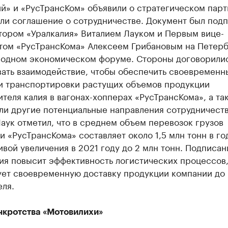
ий» и «РусТрансКом» объявили о стратегическом пар
или соглашение о сотрудничестве. Документ был под
тором «Уралкалия» Виталием Лауком и Первым вице-
том «РусТрансКома» Алексеем Грибановым на Петер
одном экономическом форуме. Стороны договорили
вать взаимодействие, чтобы обеспечить своевременн
 и транспортировки растущих объемов продукции
теля калия в вагонах-хопперах «РусТрансКома», а та
ли другие потенциальные направления сотрудничеств
аук отметил, что в среднем объем перевозок грузов
 «РусТрансКома» составляет около 1,5 млн тонн в го
вой увеличения в 2021 году до 2 млн тонн. Подписан
ия повысит эффективность логистических процессов,
ует своевременную доставку продукции компании до
ля.
нкротства «Мотовилихи»