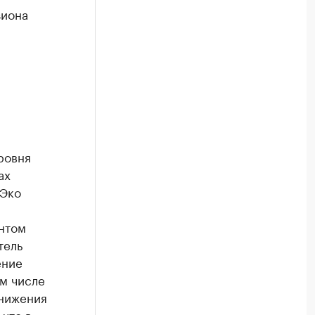
зиона
ровня
ах
нЭко
нтом
тель
ение
ом числе
снижения
что в