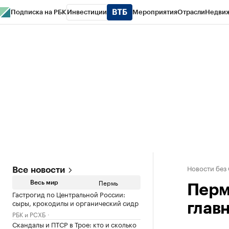
Подписка на РБК
Инвестиции
Мероприятия
Отрасли
Недви
РБК Курсы
РБК Life
Тренды
Визионеры
Национальные проекты
Горо
Спецпроекты СПб
Конференции СПб
Спецпроекты
Проверка конт
Новости без
Все новости
Пермь
Весь мир
Перм
Гастрогид по Центральной России:
сыры, крокодилы и органический сидр
глав
РБК и РСХБ
Скандалы и ПТСР в Трое: кто и сколько