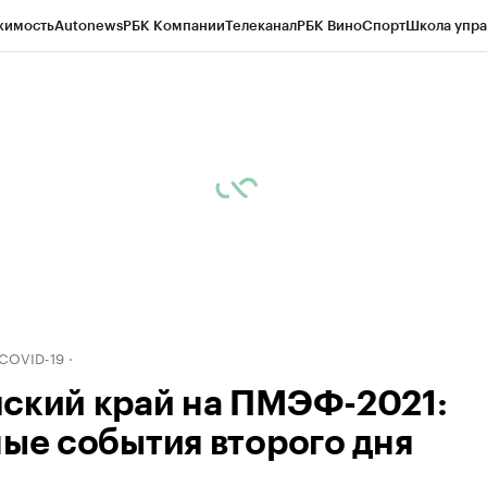
жимость
Autonews
РБК Компании
Телеканал
РБК Вино
Спорт
Школа упра
д
Стиль
Крипто
РБК Бизнес-среда
Дискуссионный клуб
Исследования
К
рагентов
Политика
Экономика
Бизнес
Технологии и медиа
Финансы
Рын
 COVID-19
ский край на ПМЭФ-2021:
ные события второго дня