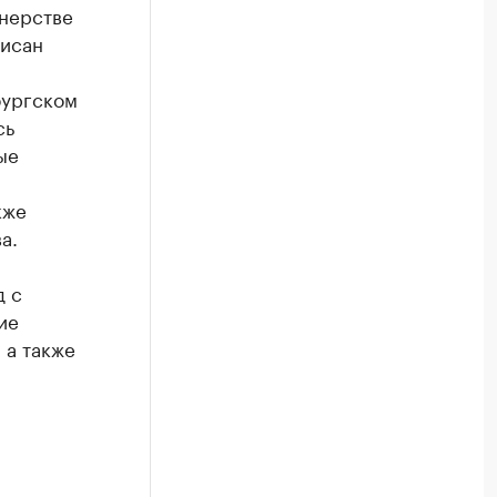
тнерстве
писан
бургском
сь
ые
кже
а.
д с
ие
 а также