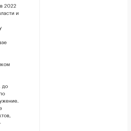
 в 2022
власти и
у
азе
иком
 до
по
ужение.
е
тов,
-