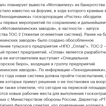
ал» планирует вывести «Мотовилиху» из банкротства
 стало известно на форуме, в ходе которого краевые 
«Технодинамика» госкорпорации «Ростех» обсудили
ты первых мероприятий по сохранению и дальнейшем
«Мотовилихинских заводов», в частности – запуск
тва ТОС-2 (тяжелая огнеметная система). Ранее на б
ихинских заводов» было создано обособленное
ение тульского предприятия «НПО „Сплав"». ТОС-2 –
ый проект предприятий. «Сплав» является разработч
а ее изготовителем выступает «Специальное
торское бюро», входящее в группу предприятий
ихинских заводов». По информации «Технодинамики»,
го года новая система должна пройти госиспытания, 
ам которых примут решение о ее постановке на воор
и также отметили, что сегодня на пермской площадк
тся новые рабочие места для выполнения госконтрак
ных с Министерством обороны России. Директор «РТ
Кирилл Федоров отметил, что привлечение холдинга