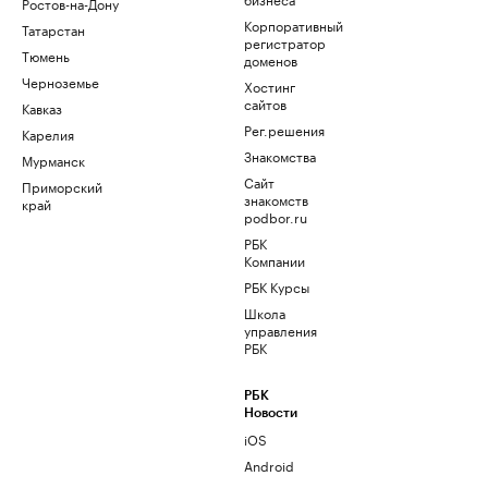
Ростов-на-Дону
Корпоративный
Татарстан
регистратор
Тюмень
доменов
Черноземье
Хостинг
сайтов
Кавказ
Рег.решения
Карелия
Знакомства
Мурманск
Сайт
Приморский
знакомств
край
podbor.ru
РБК
Компании
РБК Курсы
Школа
управления
РБК
РБК
Новости
iOS
Android