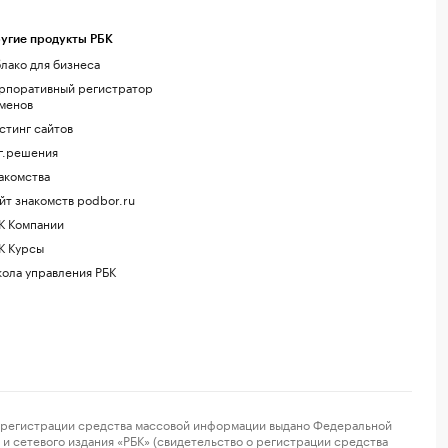
угие продукты РБК
лако для бизнеса
рпоративный регистратор
менов
стинг сайтов
г.решения
акомства
йт знакомств podbor.ru
К Компании
К Курсы
ола управления РБК
регистрации средства массовой информации выдано Федеральной
и сетевого издания «РБК» (свидетельство о регистрации средства