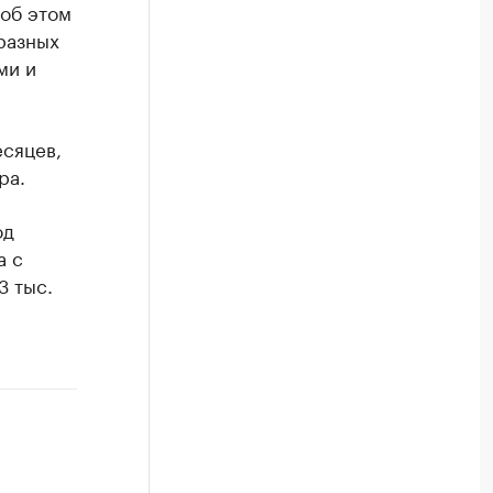
об этом
разных
ми и
есяцев,
ра.
од
а с
3 тыс.