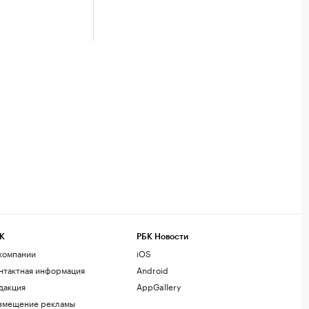
К
РБК Новости
компании
iOS
нтактная информация
Android
дакция
AppGallery
змещение рекламы