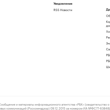
Уведомления
RSS Новости
Др
Об
Ко
до
Хо
Ре
Зн
Са
РБ
РБ
Шк
ения и материалы информационного агентства «РБК» (свидетельство о 
овых коммуникаций (Роскомнадзор) 09.12.2015 за номером ИА №ФС77-63848) 