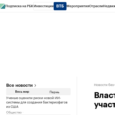
Подписка на РБК
Инвестиции
Мероприятия
Отрасли
Недви
РБК Курсы
РБК Life
Тренды
Визионеры
Национальные проекты
Горо
Спецпроекты СПб
Конференции СПб
Спецпроекты
Проверка конт
Новости без
Все новости
Пермь
Весь мир
Влас
Ученые оценили риски новой ИИ-
системы для создания бактериофагов
учас
из США
Общество