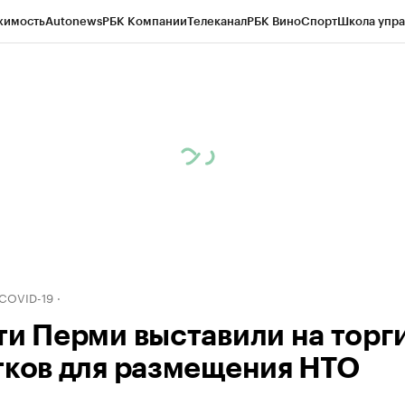
жимость
Autonews
РБК Компании
Телеканал
РБК Вино
Спорт
Школа упра
д
Стиль
Крипто
РБК Бизнес-среда
Дискуссионный клуб
Исследования
К
рагентов
Политика
Экономика
Бизнес
Технологии и медиа
Финансы
Рын
 COVID-19
ти Перми выставили на торги
тков для размещения НТО