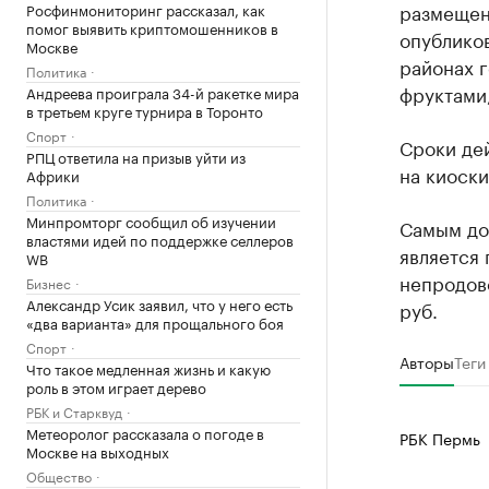
размещен
Росфинмониторинг рассказал, как
помог выявить криптомошенников в
опубликов
Москве
районах г
Политика
фруктами,
Андреева проиграла 34-й ракетке мира
в третьем круге турнира в Торонто
Спорт
Сроки дей
РПЦ ответила на призыв уйти из
на киоски
Африки
Политика
Минпромторг сообщил об изучении
Самым дор
властями идей по поддержке селлеров
является 
WB
непродово
Бизнес
Александр Усик заявил, что у него есть
руб.
«два варианта» для прощального боя
Спорт
Авторы
Теги
Что такое медленная жизнь и какую
роль в этом играет дерево
РБК и Старквуд
Метеоролог рассказала о погоде в
РБК Пермь
Москве на выходных
Общество