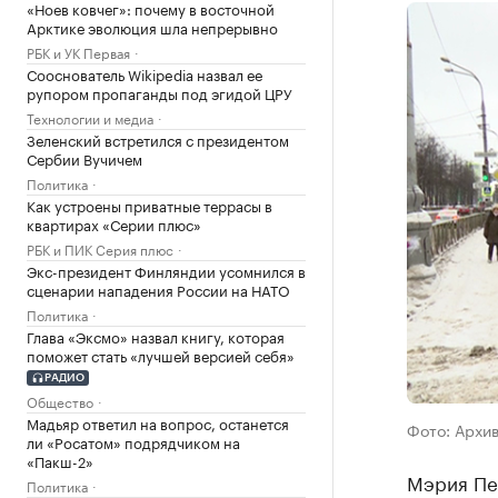
«Ноев ковчег»: почему в восточной
Арктике эволюция шла непрерывно
РБК и УК Первая
Сооснователь Wikipedia назвал ее
рупором пропаганды под эгидой ЦРУ
Технологии и медиа
Зеленский встретился с президентом
Сербии Вучичем
Политика
Как устроены приватные террасы в
квартирах «Серии плюс»
РБК и ПИК Серия плюс
Экс-президент Финляндии усомнился в
сценарии нападения России на НАТО
Политика
Глава «Эксмо» назвал книгу, которая
поможет стать «лучшей версией себя»
РАДИО
Общество
Мадьяр ответил на вопрос, останется
Фото: Архи
ли «Росатом» подрядчиком на
«Пакш-2»
Мэрия Пер
Политика