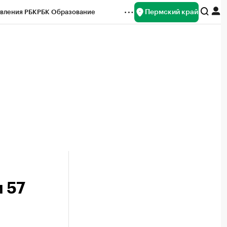
Пермский край
вления РБК
РБК Образование
редитные рейтинги
Франшизы
Газета
ок наличной валюты
 57