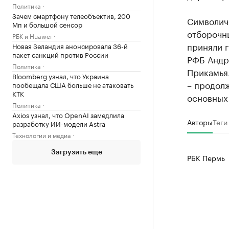
Политика
Зачем смартфону телеобъектив, 200
Символиче
Мп и большой сенсор
отборочн
РБК и Huawei
приняли 
Новая Зеландия анонсировала 36-й
пакет санкций против России
РФБ Андр
Политика
Прикамья.
Bloomberg узнал, что Украина
– продолж
пообещала США больше не атаковать
КТК
основных 
Политика
Axios узнал, что OpenAI замедлила
Авторы
Теги
разработку ИИ-модели Astra
Технологии и медиа
Загрузить еще
РБК Пермь