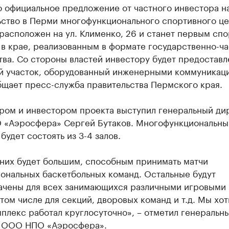
о официальное предложение от частного инвестора н
ьство в Перми многофункционального спортивного це
расположен на ул. Клименко, 26 и станет первым сп
в крае, реализованным в формате государственно-ча
ва. Со стороны властей инвестору будет предоставл
й участок, оборудованный инженерными коммуникац
бщает пресс-служба правительства Пермского края.
ром и инвестором проекта выступил генеральный ди
«Аэросфера» Сергей Бутаков. Многофункциональны
будет состоять из 3-4 залов.
 них будет большим, способным принимать матчи
ональных баскетбольных команд. Остальные будут
ачены для всех занимающихся различными игровыми
 том числе для секций, дворовых команд и т.д. Мы хот
плекс работал круглосуточно», – отметил генеральн
 ООО НПО «Аэросфера».