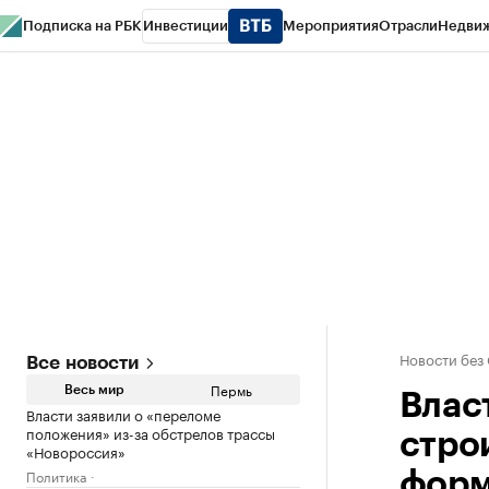
Подписка на РБК
Инвестиции
Мероприятия
Отрасли
Недви
РБК Курсы
РБК Life
Тренды
Визионеры
Национальные проекты
Горо
Спецпроекты СПб
Конференции СПб
Спецпроекты
Проверка конт
Новости без
Все новости
Пермь
Весь мир
Влас
Власти заявили о «переломе
положения» из-за обстрелов трассы
стро
«Новороссия»
Политика
форм