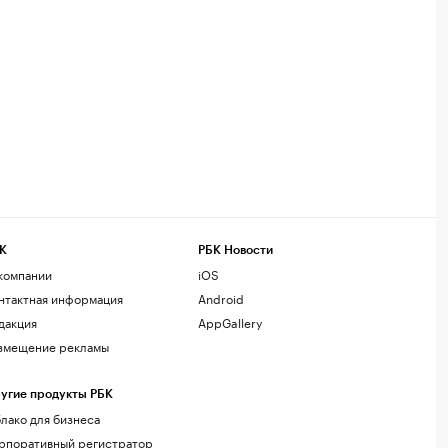
К
РБК Новости
компании
iOS
нтактная информация
Android
дакция
AppGallery
змещение рекламы
угие продукты РБК
лако для бизнеса
рпоративный регистратор