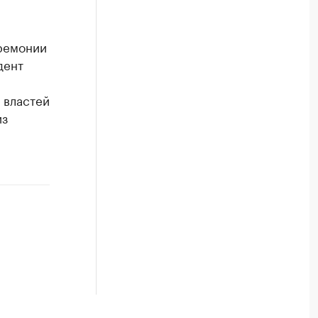
еремонии
дент
 властей
из