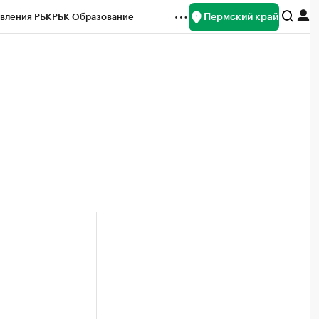
Пермский край
вления РБК
РБК Образование
редитные рейтинги
Франшизы
Газета
ок наличной валюты