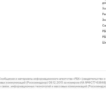
до
Хо
Ре
Зн
Са
РБ
РБ
Шк
ения и материалы информационного агентства «РБК» (свидетельство о 
овых коммуникаций (Роскомнадзор) 09.12.2015 за номером ИА №ФС77-63848) 
 связи, информационных технологий и массовых коммуникаций (Роскомнадз