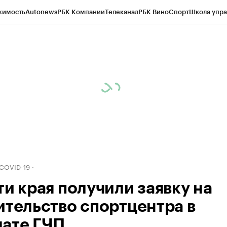
жимость
Autonews
РБК Компании
Телеканал
РБК Вино
Спорт
Школа упра
д
Стиль
Крипто
РБК Бизнес-среда
Дискуссионный клуб
Исследования
К
рагентов
Политика
Экономика
Бизнес
Технологии и медиа
Финансы
Рын
 COVID-19
ти края получили заявку на
ительство спортцентра в
ате ГЧП