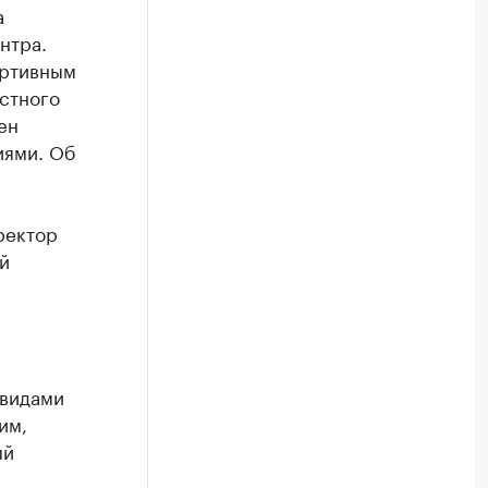
а
нтра.
ортивным
стного
ен
иями. Об
ректор
й
 видами
им,
ый