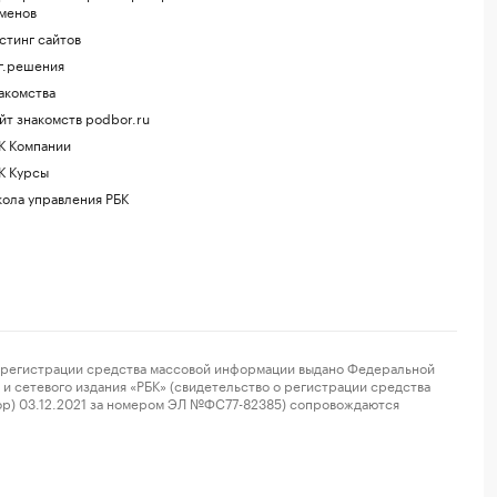
менов
стинг сайтов
г.решения
акомства
йт знакомств podbor.ru
К Компании
К Курсы
ола управления РБК
регистрации средства массовой информации выдано Федеральной
и сетевого издания «РБК» (свидетельство о регистрации средства
ор) 03.12.2021 за номером ЭЛ №ФС77-82385) сопровождаются