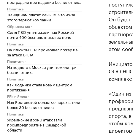
пострадали при падении беспилотника
поступил
Политика
строител
Женщинам платят меньше. Что из-за
Он будет 
этого теряют компании
объектом 
Образование
Силы ПВО уничтожили над Россией
партнерст
почти 400 беспилотников за ночь
земельны
Политика
этом соо
На Ильском НПЗ произошел пожар из-
за атаки БПЛА
Политика
Инициато
На подлете к Москве уничтожили три
ООО НПО 
беспилотника
комплекс 
Политика
Как Ходынка стала новым центром
притяжения
«Один из
РБК и Stone
професси
Над Ростовской областью перехватили
более 30 беспилотников
предназн
Политика
спорта, в
Украинские дроны атаковали
чтобы ком
промпредприятие в Самарской
директор
области