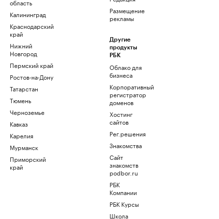
область
Размещение
Калининград
рекламы
Краснодарский
край
Другие
Нижний
продукты
Новгород
РБК
Пермский край
Облако для
бизнеса
Ростов-на-Дону
Корпоративный
Татарстан
регистратор
Тюмень
доменов
Черноземье
Хостинг
сайтов
Кавказ
Рег.решения
Карелия
Знакомства
Мурманск
Сайт
Приморский
знакомств
край
podbor.ru
РБК
Компании
РБК Курсы
Школа