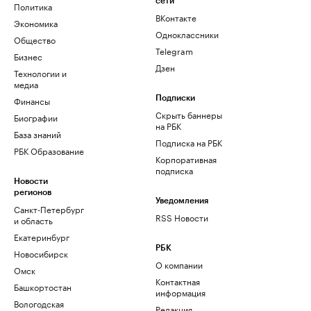
сети
Политика
ВКонтакте
Экономика
Одноклассники
Общество
Telegram
Бизнес
Дзен
Технологии и
медиа
Финансы
Подписки
Скрыть баннеры
Биографии
на РБК
База знаний
Подписка на РБК
РБК Образование
Корпоративная
подписка
Новости
регионов
Уведомления
Санкт-Петербург
RSS Новости
и область
Екатеринбург
РБК
Новосибирск
О компании
Омск
Контактная
Башкортостан
информация
Вологодская
Редакция