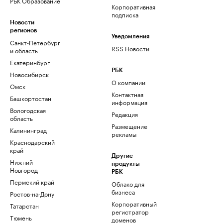
РБК Образование
Корпоративная
подписка
Новости
регионов
Уведомления
Санкт-Петербург
RSS Новости
и область
Екатеринбург
РБК
Новосибирск
О компании
Омск
Контактная
Башкортостан
информация
Вологодская
Редакция
область
Размещение
Калининград
рекламы
Краснодарский
край
Другие
Нижний
продукты
Новгород
РБК
Пермский край
Облако для
бизнеса
Ростов-на-Дону
Корпоративный
Татарстан
регистратор
Тюмень
доменов