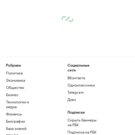
Рубрики
Социальные
сети
Политика
ВКонтакте
Экономика
Одноклассники
Общество
Telegram
Бизнес
Дзен
Технологии и
медиа
Финансы
Подписки
Скрыть баннеры
Биографии
на РБК
База знаний
Подписка на РБК