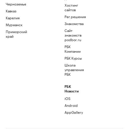
Черноземье
Хостинг
сайтов
Кавказ
Рег.решения
Карелия
Знакомства
Мурманск
Сайт
Приморский
знакомств
край
podbor.ru
РБК
Компании
РБК Курсы
Школа
управления
РБК
РБК
Новости
iOS
Android
AppGallery