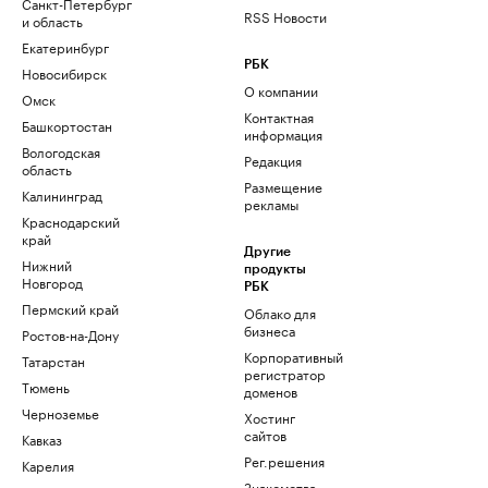
Санкт-Петербург
RSS Новости
и область
Екатеринбург
РБК
Новосибирск
О компании
Омск
Контактная
Башкортостан
информация
Вологодская
Редакция
область
Размещение
Калининград
рекламы
Краснодарский
край
Другие
Нижний
продукты
Новгород
РБК
Пермский край
Облако для
бизнеса
Ростов-на-Дону
Корпоративный
Татарстан
регистратор
Тюмень
доменов
Черноземье
Хостинг
сайтов
Кавказ
Рег.решения
Карелия
Знакомства