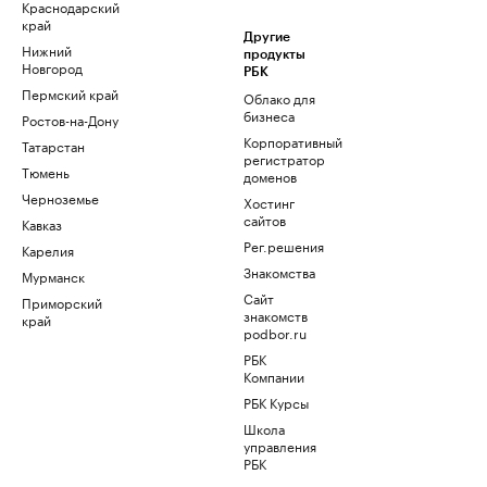
Краснодарский
край
Другие
Нижний
продукты
Новгород
РБК
Пермский край
Облако для
бизнеса
Ростов-на-Дону
Корпоративный
Татарстан
регистратор
Тюмень
доменов
Черноземье
Хостинг
сайтов
Кавказ
Рег.решения
Карелия
Знакомства
Мурманск
Сайт
Приморский
знакомств
край
podbor.ru
РБК
Компании
РБК Курсы
Школа
управления
РБК