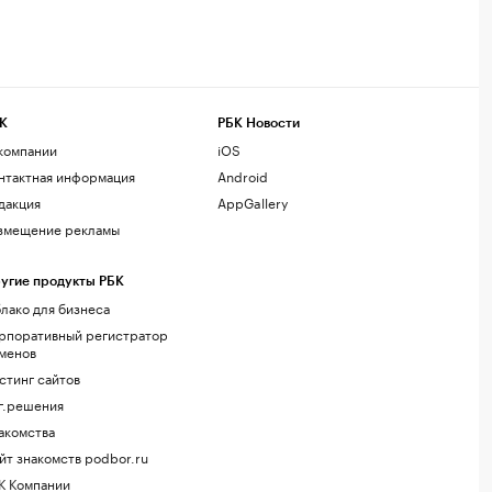
К
РБК Новости
компании
iOS
нтактная информация
Android
дакция
AppGallery
змещение рекламы
угие продукты РБК
лако для бизнеса
рпоративный регистратор
менов
стинг сайтов
г.решения
акомства
йт знакомств podbor.ru
К Компании