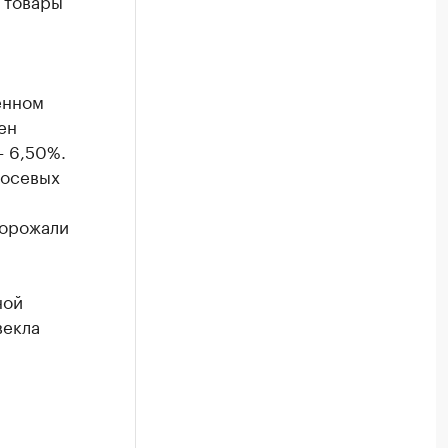
 товары
енном
ен
– 6,50%.
сосевых
дорожали
ной
векла