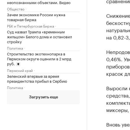
сравнению
неопознанными объектами. Видео
Общество
Зачем экономике России нужна
Снижение
товарная биржа
бескостну
РБК и Петербургская Биржа
натураль
Суд назвал Трампа «временным
на 0,82-3
жильцом» Белого дома и остановил
стройку
Политика
Непродов
Строительство экотехнопарка в
0,46%. Ув
Пермском округе оценили в 2 млрд
руб.
приборов,
Пермский край
красок дл
Зеленский впервые за время
президентства прибыл в Сербию
Выросли 
Политика
средства,
Загрузить еще
комплект
миксеры,
Вновь уве