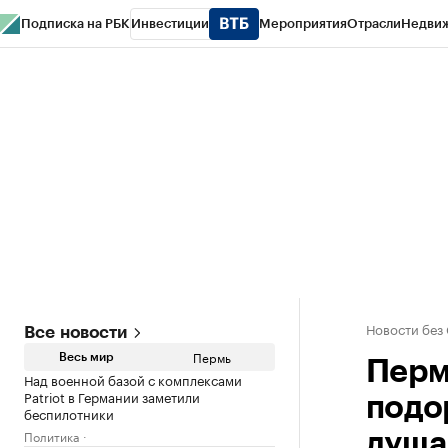
Подписка на РБК
Инвестиции
Мероприятия
Отрасли
Недви
РБК Курсы
РБК Life
Тренды
Визионеры
Национальные проекты
Горо
Спецпроекты СПб
Конференции СПб
Спецпроекты
Проверка конт
Новости без
Все новости
Пермь
Весь мир
Перм
Над военной базой с комплексами
Patriot в Германии заметили
подо
беспилотники
Политика
душа