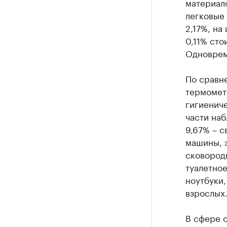
материало
легковые 
2,17%, на
0,11% сто
Одноврем
По сравн
термометр
гигиениче
части на
9,67% – с
машины, 
сковороды
туалетно
ноутбуки,
взрослых
В сфере о