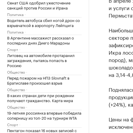
В апреле 
Сенат США одобрил ужесточение
и услуги 
санкций против России и Ирана
Пермьста
Политика
Водитель автобуса сбил ногой дрон со
взрывчаткой в аэропорту Лейпцига
Наибольш
Политика
секторе п
В Аргентине массажист рассказал о
последних днях Диего Марадоны
зафиксир
Спорт
Икра лос
Литовец на автомобиле протаранил
пород), 
заграждения, пытаясь попасть в
Россию
шоколадо
Общество
на 3,14-4
Перед пожаром на НПЗ Slovnaft в
Братиславе произошел взрыв
Поднялас
Общество
В каких странах дети при рождении
продукци
получают гражданство. Карта мира
(+24%), к
Общество
19-летняя россиянка впервые победила
соперницу из топ-20 на турнире WTA
Цены на ф
Спорт
исключен
Пентагон показал 16 новых записей с