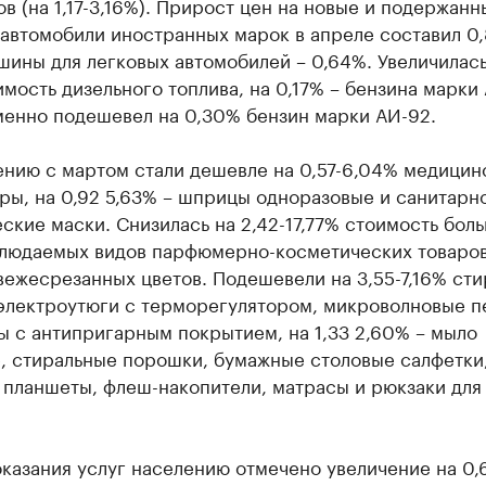
в (на 1,17-3,16%). Прирост цен на новые и подержанн
автомобили иностранных марок в апреле составил 0,
 шины для легковых автомобилей – 0,64%. Увеличилась
имость дизельного топлива, на 0,17% – бензина марки
енно подешевел на 0,30% бензин марки АИ-92.
ению с мартом стали дешевле на 0,57-6,04% медицин
ы, на 0,92 5,63% – шприцы одноразовые и санитарн
ские маски. Снизилась на 2,42-17,77% стоимость бол
блюдаемых видов парфюмерно-косметических товаров
вежесрезанных цветов. Подешевели на 3,55-7,16% ст
электроутюги с терморегулятором, микроволновые п
 с антипригарным покрытием, на 1,33 2,60% – мыло
е, стиральные порошки, бумажные столовые салфетки
 планшеты, флеш-накопители, матрасы и рюкзаки для
.
казания услуг населению отмечено увеличение на 0,