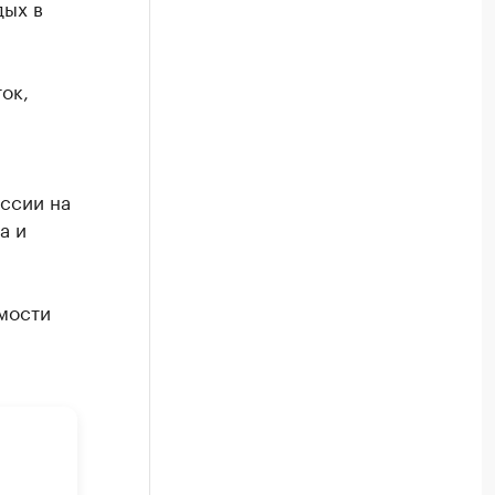
дых в
ок,
ссии на
а и
мости