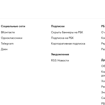
Социальные сети
Подписки
РБ
ВКонтакте
Скрыть баннеры на РБК
О 
Одноклассники
Подписка на РБК
Ко
Telegram
Корпоративная подписка
Ре
Дзен
Ра
Уведомления
RSS Новости
Др
Об
Ко
до
Хо
Ре
Зн
Са
РБ