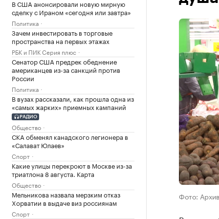
В США анонсировали новую мирную
сделку с Ираном «сегодня или завтра»
Политика
Зачем инвестировать в торговые
пространства на первых этажах
РБК и ПИК Серия плюс
Сенатор США предрек обеднение
американцев из-за санкций против
России
Политика
В вузах рассказали, как прошла одна из
«самых жарких» приемных кампаний
РАДИО
Общество
СКА обменял канадского легионера в
«Салават Юлаев»
Спорт
Какие улицы перекроют в Москве из-за
триатлона 8 августа. Карта
Общество
Мельникова назвала мерзким отказ
Фото: Архи
Хорватии в выдаче виз россиянам
Спорт