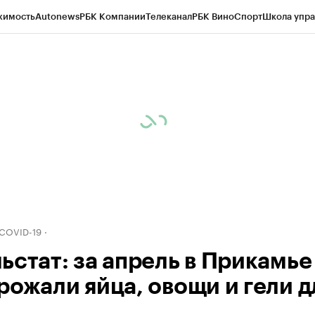
жимость
Autonews
РБК Компании
Телеканал
РБК Вино
Спорт
Школа упра
д
Стиль
Крипто
РБК Бизнес-среда
Дискуссионный клуб
Исследования
К
рагентов
Политика
Экономика
Бизнес
Технологии и медиа
Финансы
Рын
 COVID-19
ьстат: за апрель в Прикамье
рожали яйца, овощи и гели д