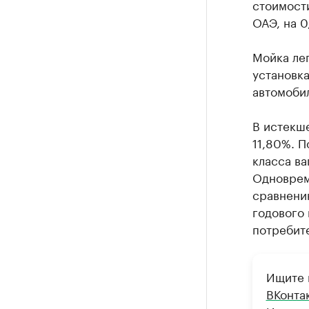
стоимости
ОАЭ, на 0
Мойка лег
установка
автомобил
В истекш
11,80%. П
класса ва
Одноврем
сравнени
годового 
потребите
Ищите 
ВКонта