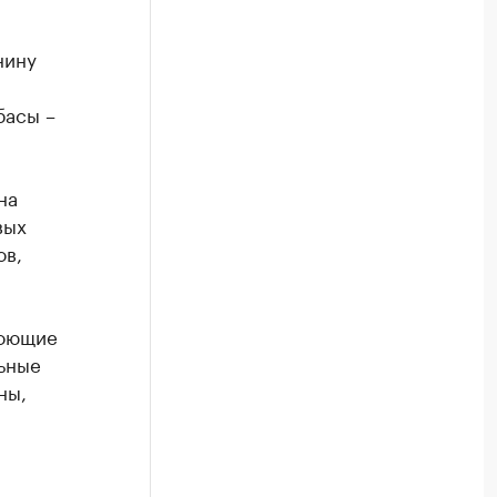
нину
басы –
на
вых
ов,
моющие
льные
ны,