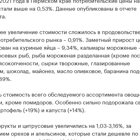
2021 года в Пермском крае потребительские цены на
стали выше на 0,53%. Данные опубликованы в отчете
та.
ее увеличение стоимости сложилось в продовольств
отребительского рынка – 0,91%. Заметный прирост ц
ован на куриные яйца – 9,34%, кальмары мороженые 
осевых рыб, рыба мороженая разделанная (кроме ло
мясокопчености, сырки творожные, глазированные
м, шоколад, майонез, масло оливковое, баранина по
,89%.
ь стоимость всего обследуемого ассортимента овощ
и, кроме помидоров. Особенно сильно подорожала с
артофель (+19%) и капуста (+14%).
рукты и цитрусовые увеличились на 1,03-3,16%, за
ием орехов и апельсинов, которые стали дешевле по