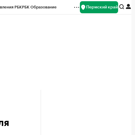
Пермский край
вления РБК
РБК Образование
редитные рейтинги
Франшизы
Газета
ок наличной валюты
ля