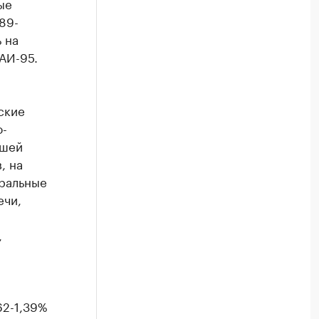
ые
89-
 на
 АИ-95.
ские
о-
ьшей
, на
иральные
ечи,
,
62-1,39%