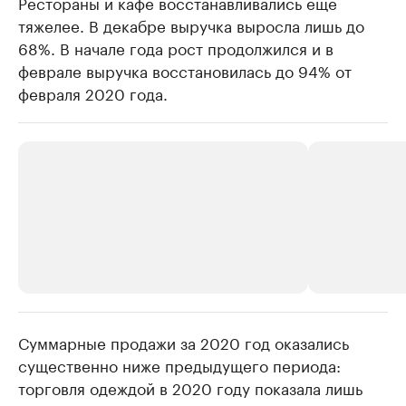
Рестораны и кафе восстанавливались еще
тяжелее. В декабре выручка выросла лишь до
68%. В начале года рост продолжился и в
феврале выручка восстановилась до 94% от
февраля 2020 года.
Суммарные продажи за 2020 год оказались
РБК Компании
РБК Компании
существенно ниже предыдущего периода:
Крупнейшие производители и
Страховые к
торговля одеждой в 2020 году показала лишь
продавцы медийной продукции
присутствую