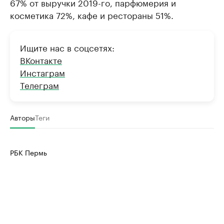
67% от выручки 2019-го, парфюмерия и
Ознакомьтесь с информацией в каталоге
Посмотрите в ката
косметика 72%, кафе и рестораны 51%.
Ищите нас в соцсетях:
ВКонтакте
Инстаграм
Телеграм
Авторы
Теги
РБК Пермь