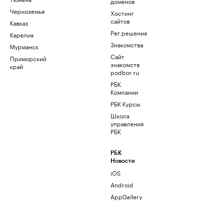
доменов
Черноземье
Хостинг
сайтов
Кавказ
Рег.решения
Карелия
Знакомства
Мурманск
Сайт
Приморский
знакомств
край
podbor.ru
РБК
Компании
РБК Курсы
Школа
управления
РБК
РБК
Новости
iOS
Android
AppGallery