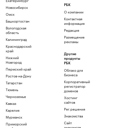
Екатеринбург
РБК
Новосибирск
О компании
Омск
Контактная
Башкортостан
информация
Вологодская
Редакция
область
Размещение
Калининград
рекламы
Краснодарский
край
Другие
Нижний
продукты
Новгород
РБК
Пермский край
Облако для
бизнеса
Ростов-на-Дону
Корпоративный
Татарстан
регистратор
Тюмень
доменов
Черноземье
Хостинг
сайтов
Кавказ
Рег.решения
Карелия
Знакомства
Мурманск
Сайт
Приморский
знакомств