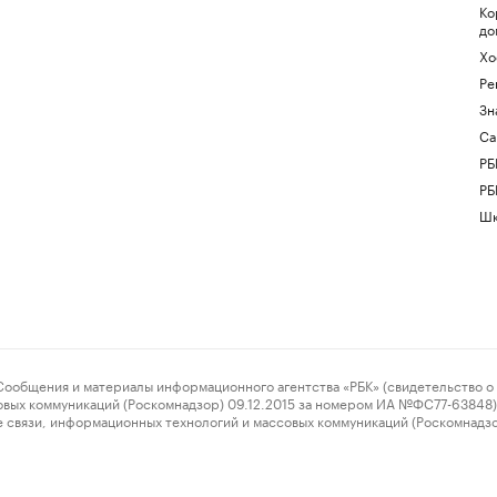
Ко
до
Хо
Ре
Зн
Са
РБ
РБ
Шк
ения и материалы информационного агентства «РБК» (свидетельство о 
овых коммуникаций (Роскомнадзор) 09.12.2015 за номером ИА №ФС77-63848) 
 связи, информационных технологий и массовых коммуникаций (Роскомнадз