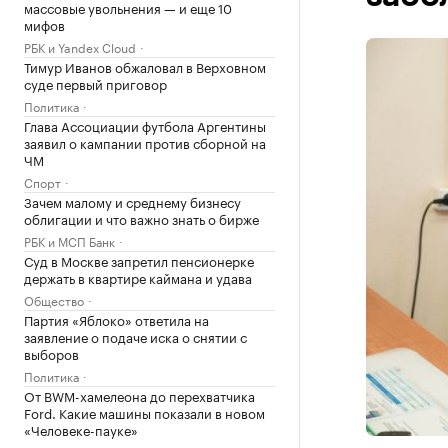
массовые увольнения — и еще 10
мифов
РБК и Yandex Cloud
Тимур Иванов обжаловал в Верховном
суде первый приговор
Политика
Глава Ассоциации футбола Аргентины
заявил о кампании против сборной на
ЧМ
Спорт
Зачем малому и среднему бизнесу
облигации и что важно знать о бирже
РБК и МСП Банк
Суд в Москве запретил пенсионерке
держать в квартире каймана и удава
Общество
Партия «Яблоко» ответила на
заявление о подаче иска о снятии с
выборов
Политика
От BWM-хамелеона до перехватчика
Ford. Какие машины показали в новом
«Человеке-пауке»