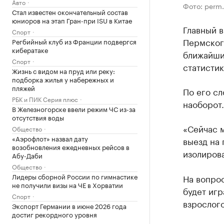
Авто
Фото: perm.a
Стал известен окончательный состав
юниоров на этап Гран-при ISU в Китае
Главный 
Спорт
Пермского
Регбийный клуб из Франции подвергся
кибератаке
ближайши
Спорт
статистик
Жизнь с видом на пруд или реку:
подборка жилья у набережных и
пляжей
По его сл
РБК и ПИК Серия плюс
наоборот.
В Железногорске ввели режим ЧС из-за
отсутствия воды
«Сейчас 
Общество
«Аэрофлот» назвал дату
выезд на
возобновления ежедневных рейсов в
изолирова
Абу-Даби
Общество
Лидеры сборной России по гимнастике
На вопрос
не получили визы на ЧЕ в Хорватии
будет игр
Спорт
взрослого
Экспорт Германии в июне 2026 года
достиг рекордного уровня