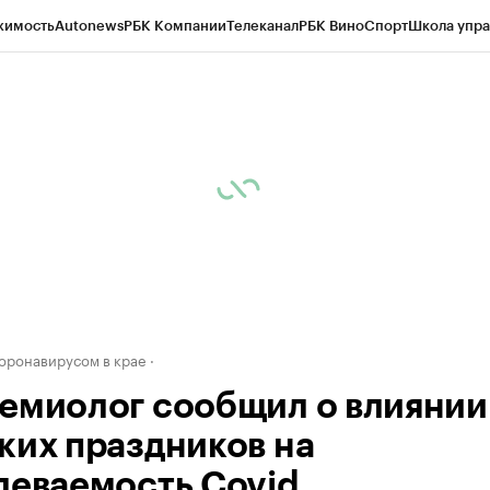
жимость
Autonews
РБК Компании
Телеканал
РБК Вино
Спорт
Школа упра
д
Стиль
Крипто
РБК Бизнес-среда
Дискуссионный клуб
Исследования
К
рагентов
Политика
Экономика
Бизнес
Технологии и медиа
Финансы
Рын
коронавирусом в крае
емиолог сообщил о влиянии
ких праздников на
леваемость Covid