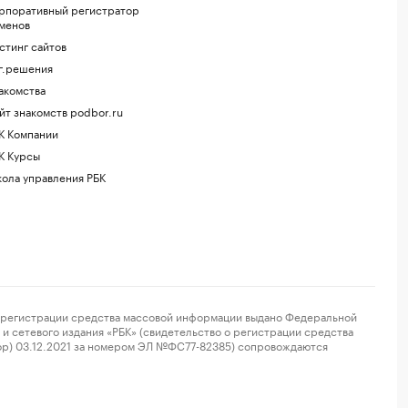
рпоративный регистратор
менов
стинг сайтов
г.решения
акомства
йт знакомств podbor.ru
К Компании
К Курсы
ола управления РБК
регистрации средства массовой информации выдано Федеральной
и сетевого издания «РБК» (свидетельство о регистрации средства
ор) 03.12.2021 за номером ЭЛ №ФС77-82385) сопровождаются