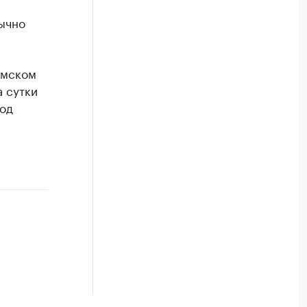
ычно
рмском
а сутки
иод