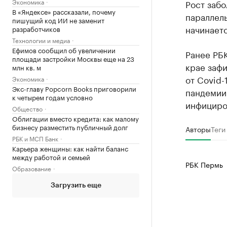
Экономика
Рост заб
В «Яндексе» рассказали, почему
параллел
пишущий код ИИ не заменит
начинаетс
разработчиков
Технологии и медиа
Ефимов сообщил об увеличении
Ранее РБ
площади застройки Москвы еще на 23
крае зафи
млн кв. м
от Covid-
Экономика
Экс-главу Popcorn Books приговорили
пандемии 
к четырем годам условно
инфициро
Общество
Облигации вместо кредита: как малому
бизнесу разместить публичный долг
Авторы
Теги
РБК и МСП Банк
Карьера женщины: как найти баланс
между работой и семьей
РБК Пермь
Образование
Загрузить еще