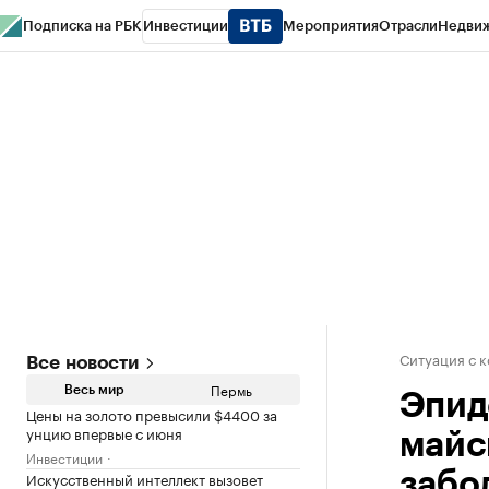
Подписка на РБК
Инвестиции
Мероприятия
Отрасли
Недви
РБК Курсы
РБК Life
Тренды
Визионеры
Национальные проекты
Горо
Спецпроекты СПб
Конференции СПб
Спецпроекты
Проверка конт
Ситуация с 
Все новости
Пермь
Весь мир
Эпид
Цены на золото превысили $4400 за
унцию впервые с июня
майс
Инвестиции
Искусственный интеллект вызовет
забо