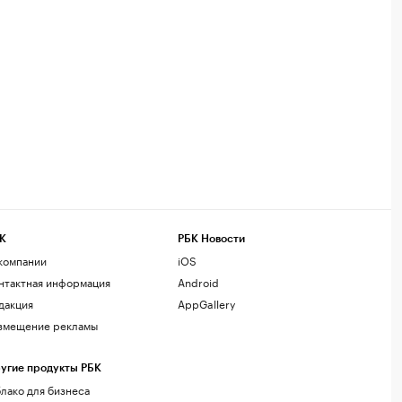
К
РБК Новости
компании
iOS
нтактная информация
Android
дакция
AppGallery
змещение рекламы
угие продукты РБК
лако для бизнеса