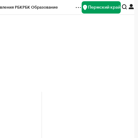
Пермский край
вления РБК
РБК Образование
редитные рейтинги
Франшизы
Газета
ок наличной валюты