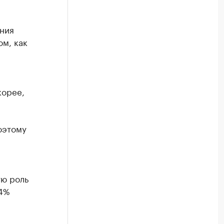
ния
м, как
корее,
оэтому
ую роль
14%