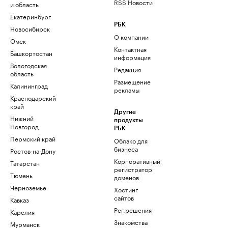
RSS Новости
и область
Екатеринбург
РБК
Новосибирск
О компании
Омск
Контактная
Башкортостан
информация
Вологодская
Редакция
область
Размещение
Калининград
рекламы
Краснодарский
край
Другие
Нижний
продукты
Новгород
РБК
Пермский край
Облако для
бизнеса
Ростов-на-Дону
Корпоративный
Татарстан
регистратор
Тюмень
доменов
Черноземье
Хостинг
сайтов
Кавказ
Рег.решения
Карелия
Знакомства
Мурманск