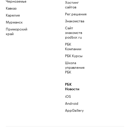
Черноземье
Хостинг
сайтов
Кавказ
Рег.решения
Карелия
Знакомства
Мурманск
Сайт
Приморский
знакомств
край
podbor.ru
РБК
Компании
РБК Курсы
Школа
управления
РБК
РБК
Новости
iOS
Android
AppGallery