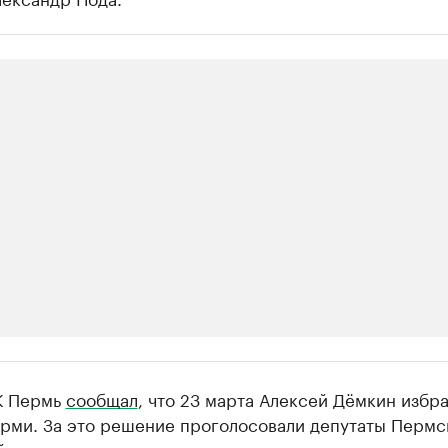
ии
К Пермь
сообщал
, что 23 марта Алексей Дёмкин избр
шие производители и продавцы медийной п
ерми. За это решение проголосовали депутаты Пермс
 с информацией в каталоге