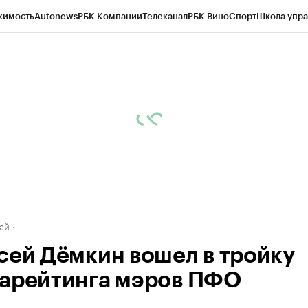
жимость
Autonews
РБК Компании
Телеканал
РБК Вино
Спорт
Школа упра
д
Стиль
Крипто
РБК Бизнес-среда
Дискуссионный клуб
Исследования
К
рагентов
Политика
Экономика
Бизнес
Технологии и медиа
Финансы
Рын
ай
сей Дёмкин вошел в тройку
арейтинга мэров ПФО