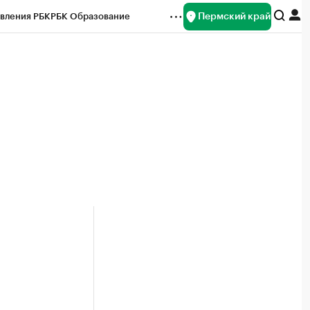
Пермский край
вления РБК
РБК Образование
редитные рейтинги
Франшизы
Газета
ок наличной валюты