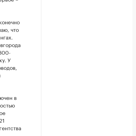
конечно
аю, что
нгах.
овгорода
300-
у. У
водов,
й
ючен в
ностью
ое
21
гентства