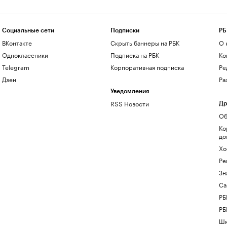
Социальные сети
Подписки
РБ
ВКонтакте
Скрыть баннеры на РБК
О 
Одноклассники
Подписка на РБК
Ко
Telegram
Корпоративная подписка
Ре
Дзен
Ра
Уведомления
RSS Новости
Др
Об
Ко
до
Хо
Ре
Зн
Са
РБ
РБ
Шк