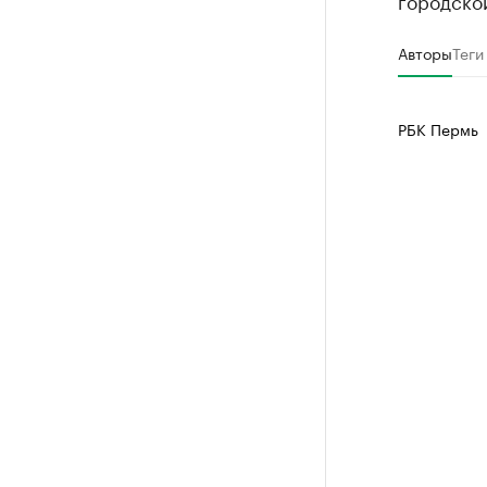
городско
Авторы
Теги
РБК Пермь