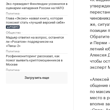
Экс-президент Финляндии усомнился в
утвержде
сценарии нападения России на НАТО
перестано
Политика
чиновник
Глава «Эксмо» назвал книгу, которая
поможет стать «лучшей версией себя»
же, ситуа
РАДИО
позиции 
Общество
Обратите
Мадьяр ответил на вопрос, останется
ли «Росатом» подрядчиком на
и Перми –
«Пакш-2»
летний юб
Политика
Алексея 
Росфинмониторинг рассказал, как
помог выявить криптомошенников в
чтобы ост
Москве
эксперт 
Политика
«Алексей 
Загрузить еще
общение 
по макси
место в р
вполне за
«Свои» А