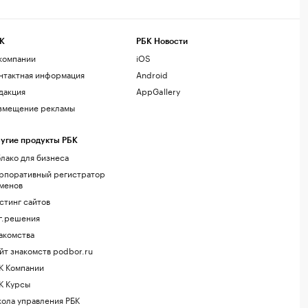
К
РБК Новости
компании
iOS
нтактная информация
Android
дакция
AppGallery
змещение рекламы
угие продукты РБК
лако для бизнеса
рпоративный регистратор
менов
стинг сайтов
г.решения
акомства
йт знакомств podbor.ru
К Компании
К Курсы
ола управления РБК