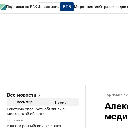
Подписка на РБК
Инвестиции
Мероприятия
Отрасли
Недви
РБК Курсы
РБК Life
Тренды
Визионеры
Национальные проекты
Горо
Спецпроекты СПб
Конференции СПб
Спецпроекты
Проверка конт
Пермский кр
Все новости
Пермь
Весь мир
Алек
Ракетную опасность объявили в
Московской области
меди
Политика
В шести российских регионах