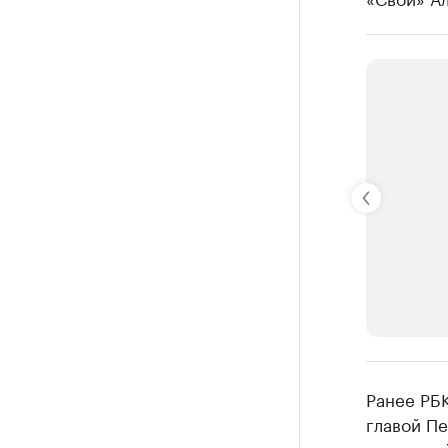
РБК Компан
Ранее РБ
Крупней
главой П
Ознакомьтесь