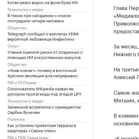
Китая резко вырос на фоне бума ИИ
Глава Пер
Технологии и медиа
«Медиало
В Чехии при нападении с ножом
пострадали четыре человека
Приволжс
Общество
предоста
Telegraph сообщил о выплатах УЕФА
вероятной любовнице Инфантино
За месяц 
Спорт
Ученые оценили риски от созданных с
Нижнего 
помощью ИИ искусственных вирусов
Общество
На третье
«Ноев ковчег»: почему в восточной
Арктике эволюция шла непрерывно
Алексей Л
РБК и УК Первая
Сооснователь Wikipedia назвал ее
Самое зн
рупором пропаганды под эгидой ЦРУ
Метшин, к
Технологии и медиа
Зеленский встретился с президентом
Сербии Вучичем
В коммент
Политика
основном,
Как устроены приватные террасы в
квартирах «Серии плюс»
«К медий
РБК и ПИК Серия плюс