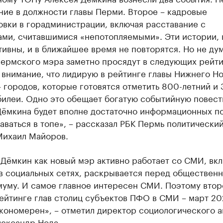
ние в должности главы Перми. Второе – кадровые
вки в горадминистрации, включая расставание с
ами, считавшимися «непотопляемыми». Эти истории, 
тивны, и в ближайшее время не повторятся. Но не дум
пермского мэра заметно просядут в следующих рейти
 внимание, что лидирую в рейтинге главы Нижнего Н
 городов, которые готовятся отметить 800-летний и 
илеи. Одно это обещает богатую событийную повестк
Дёмкина будет вполне достаточно информационных по
аваться в топе», – рассказал РБК Пермь политически
Михаил Майоров.
Дёмкин как новый мэр активно работает со СМИ, вкл
в социальных сетях, раскрывается перед обществен
муму. И самое главное интересен СМИ. Поэтому втор
ейтинге глав столиц субъектов ПФО в СМИ – март 20
кономерен», – отметил директор социологического а
лександр Нода.