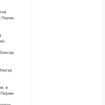
тов
К Пермь
у
и).
ебоксар
Ильсур
и, в
 Перми.
ервое –