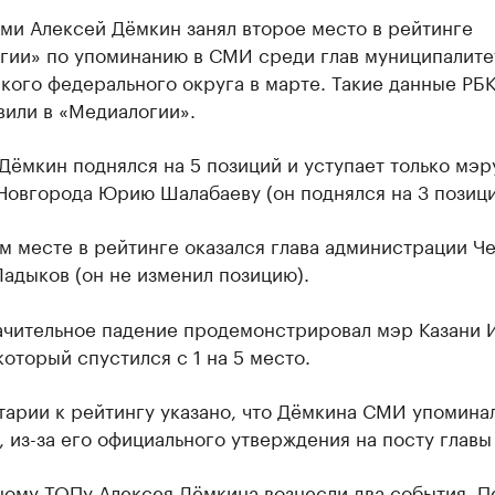
ми Алексей Дёмкин занял второе место в рейтинге
гии» по упоминанию в СМИ среди глав муниципалите
кого федерального округа в марте. Такие данные РБ
вили в «Медиалогии».
Дёмкин поднялся на 5 позиций и уступает только мэр
Новгорода Юрию Шалабаеву (он поднялся на 3 позици
м месте в рейтинге оказался глава администрации Ч
адыков (он не изменил позицию).
ачительное падение продемонстрировал мэр Казани 
оторый спустился с 1 на 5 место.
арии к рейтингу указано, что Дёмкина СМИ упоминал
 из-за его официального утверждения на посту главы
ному ТОПу Алексея Дёмкина вознесли два события. П