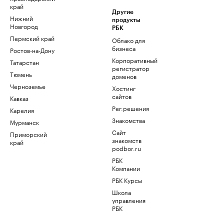
край
Другие
Нижний
продукты
Новгород
РБК
Пермский край
Облако для
бизнеса
Ростов-на-Дону
Корпоративный
Татарстан
регистратор
Тюмень
доменов
Черноземье
Хостинг
сайтов
Кавказ
Рег.решения
Карелия
Знакомства
Мурманск
Сайт
Приморский
знакомств
край
podbor.ru
РБК
Компании
РБК Курсы
Школа
управления
РБК