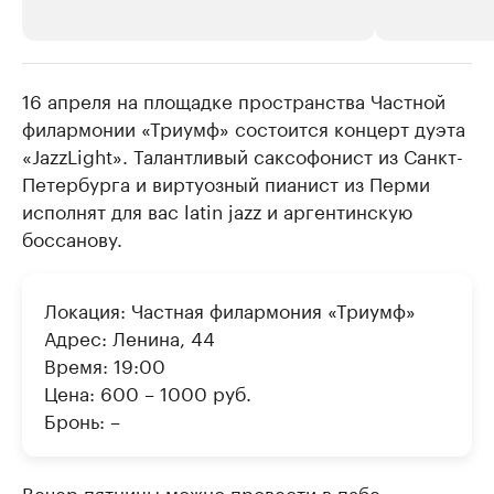
16 апреля на площадке пространства Частной
РБК Компании
РБК Компании
филармонии «Триумф» состоится концерт дуэта
Крупнейшие производители и
Страховые к
«JazzLight». Талантливый саксофонист из Санкт-
продавцы медийной продукции
присутствую
Петербурга и виртуозный пианист из Перми
Ознакомьтесь с информацией в каталоге
Посмотрите в ката
исполнят для вас latin jazz и аргентинскую
боссанову.
Локация: Частная филармония «Триумф»
Адрес: Ленина, 44
Время: 19:00
Цена: 600 – 1000 руб.
Бронь: –
Вечер пятницы можно провести в пабе