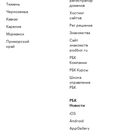
Тюмень
доменов
Черноземье
Хостинг
сайтов
Кавказ
Рег.решения
Карелия
Знакомства
Мурманск
Сайт
Приморский
знакомств
край
podbor.ru
РБК
Компании
РБК Курсы
Школа
управления
РБК
РБК
Новости
iOS
Android
AppGallery