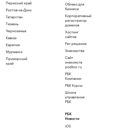
Пермский край
Облако для
бизнеса
Ростов-на-Дону
Корпоративный
Татарстан
регистратор
Тюмень
доменов
Черноземье
Хостинг
сайтов
Кавказ
Рег.решения
Карелия
Знакомства
Мурманск
Сайт
Приморский
знакомств
край
podbor.ru
РБК
Компании
РБК Курсы
Школа
управления
РБК
РБК
Новости
iOS