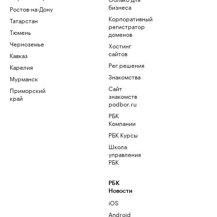
бизнеса
Ростов-на-Дону
Корпоративный
Татарстан
регистратор
Тюмень
доменов
Черноземье
Хостинг
сайтов
Кавказ
Рег.решения
Карелия
Знакомства
Мурманск
Сайт
Приморский
знакомств
край
podbor.ru
РБК
Компании
РБК Курсы
Школа
управления
РБК
РБК
Новости
iOS
Android