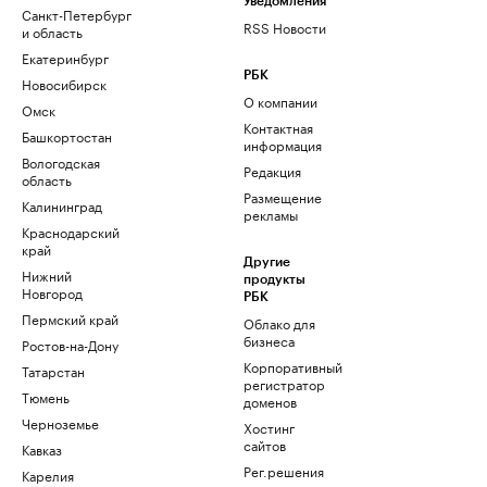
Уведомления
Санкт-Петербург
RSS Новости
и область
Екатеринбург
РБК
Новосибирск
О компании
Омск
Контактная
Башкортостан
информация
Вологодская
Редакция
область
Размещение
Калининград
рекламы
Краснодарский
край
Другие
Нижний
продукты
Новгород
РБК
Пермский край
Облако для
бизнеса
Ростов-на-Дону
Корпоративный
Татарстан
регистратор
Тюмень
доменов
Черноземье
Хостинг
сайтов
Кавказ
Рег.решения
Карелия