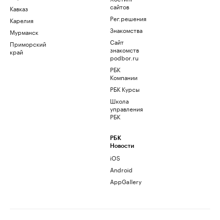
сайтов
Кавказ
Рег.решения
Карелия
Знакомства
Мурманск
Сайт
Приморский
знакомств
край
podbor.ru
РБК
Компании
РБК Курсы
Школа
управления
РБК
РБК
Новости
iOS
Android
AppGallery