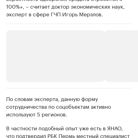
100%», – считает доктор экономических наук,
эксперт в сфере ГЧП Игорь Мерзлов.
По словам эксперта, данную форму
РБК Компании
РБК Компании
сотрудничества по соцобъектам активно
Крупнейшие производители и
Страховые к
используют 5 регионов.
продавцы медийной продукции
присутствую
Ознакомьтесь с информацией в каталоге
Посмотрите в ката
В частности подобный опыт уже есть в ЯНАО,
что подтвердил РБК Пермь местный специалист