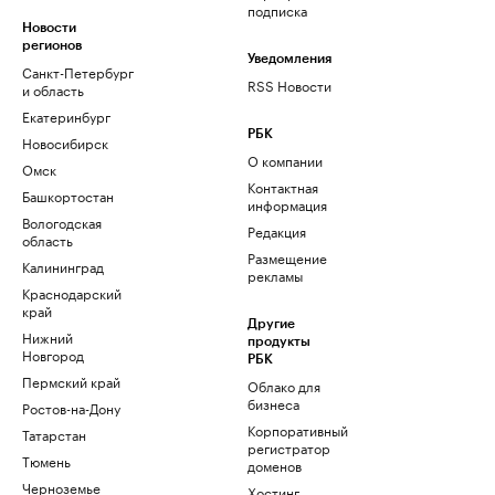
подписка
Новости
регионов
Уведомления
Санкт-Петербург
RSS Новости
и область
Екатеринбург
РБК
Новосибирск
О компании
Омск
Контактная
Башкортостан
информация
Вологодская
Редакция
область
Размещение
Калининград
рекламы
Краснодарский
край
Другие
Нижний
продукты
Новгород
РБК
Пермский край
Облако для
бизнеса
Ростов-на-Дону
Корпоративный
Татарстан
регистратор
Тюмень
доменов
Черноземье
Хостинг