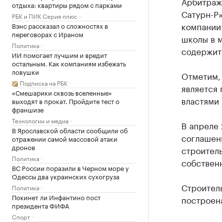
Арбитраж
отдыха: квартиры рядом с парками
Сатурн-Р
РБК и ПИК Серия плюс
компании
Вэнс рассказал о сложностях в
переговорах с Ираном
школы в 
Политика
содержитс
ИИ помогает лучшим и вредит
остальным. Как компаниям избежать
ловушки
Отметим, 
Подписка на РБК
является
«Смешарики сквозь вселенные»
властями 
выходят в прокат. Пройдите тест о
франшизе
Технологии и медиа
В апреле 
В Ярославской области сообщили об
соглашени
отражении самой массовой атаки
дронов
строител
Политика
собственн
ВС России поразили в Черном море у
Одессы два украинских сухогруза
Строитель
Политика
Покинет ли Инфантино пост
построена
президента ФИФА
Спорт