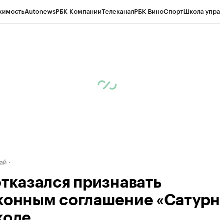
жимость
Autonews
РБК Компании
Телеканал
РБК Вино
Спорт
Школа упра
д
Стиль
Крипто
РБК Бизнес-среда
Дискуссионный клуб
Исследования
К
рагентов
Политика
Экономика
Бизнес
Технологии и медиа
Финансы
Рын
ай
отказался признавать
конным соглашение «Сатурн
коле