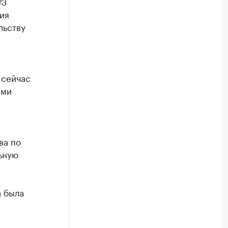
№3
ия
льству
 сейчас
ими
ва по
ьную
а была