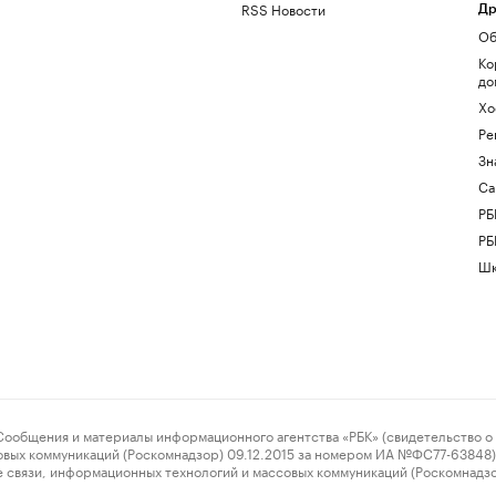
RSS Новости
Др
Об
Ко
до
Хо
Ре
Зн
Са
РБ
РБ
Шк
ения и материалы информационного агентства «РБК» (свидетельство о 
овых коммуникаций (Роскомнадзор) 09.12.2015 за номером ИА №ФС77-63848) 
 связи, информационных технологий и массовых коммуникаций (Роскомнадз