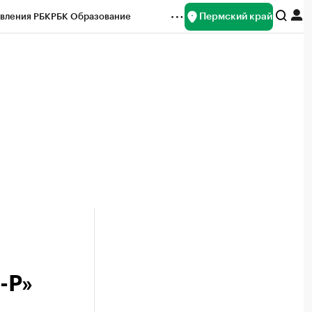
Пермский край
вления РБК
РБК Образование
редитные рейтинги
Франшизы
Газета
ок наличной валюты
-Р»