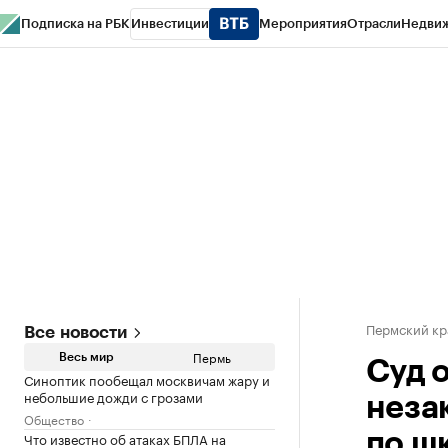
Подписка на РБК
Инвестиции
Мероприятия
Отрасли
Недви
РБК Курсы
РБК Life
Тренды
Визионеры
Национальные проекты
Горо
Спецпроекты СПб
Конференции СПб
Спецпроекты
Проверка конт
Пермский кр
Все новости
Пермь
Весь мир
Суд 
Синоптик пообещал москвичам жару и
небольшие дожди с грозами
неза
Общество
Что известно об атаках БПЛА на
по ш