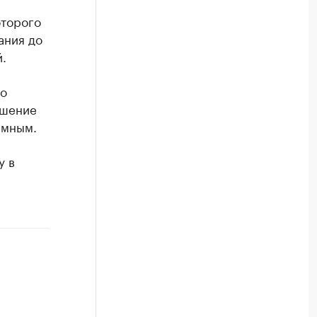
оторого
ания до
.
го
ашение
имным.
у в