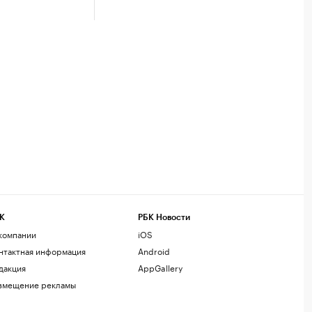
К
РБК Новости
компании
iOS
нтактная информация
Android
дакция
AppGallery
змещение рекламы