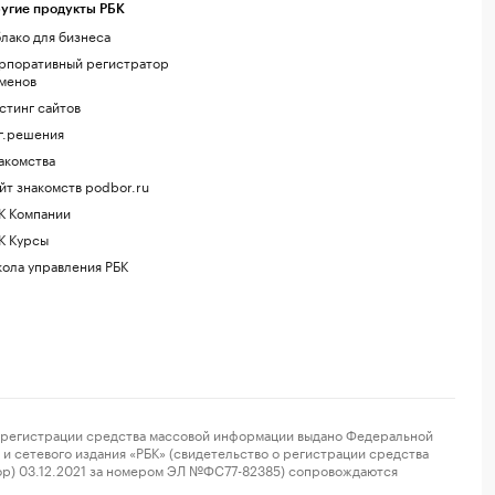
угие продукты РБК
лако для бизнеса
рпоративный регистратор
менов
стинг сайтов
г.решения
акомства
йт знакомств podbor.ru
К Компании
К Курсы
ола управления РБК
регистрации средства массовой информации выдано Федеральной
и сетевого издания «РБК» (свидетельство о регистрации средства
ор) 03.12.2021 за номером ЭЛ №ФС77-82385) сопровождаются