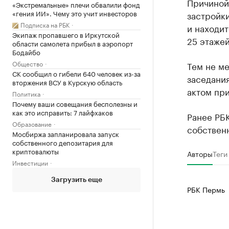
Причиной
«Экстремальные» плечи обвалили фонд
«гения ИИ». Чему это учит инвесторов
застройк
Подписка на РБК
и находит
Экипаж пропавшего в Иркутской
25 этажей
области самолета прибыл в аэропорт
Бодайбо
Общество
Тем не ме
СК сообщил о гибели 640 человек из-за
заседания
вторжения ВСУ в Курскую область
актом при
Политика
Почему ваши совещания бесполезны и
как это исправить: 7 лайфхаков
Ранее РБ
Образование
собствен
Мосбиржа запланировала запуск
собственного депозитария для
криптовалюты
Авторы
Теги
Инвестиции
Загрузить еще
РБК Пермь