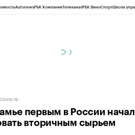
жимость
Autonews
РБК Компании
Телеканал
РБК Вино
Спорт
Школа упра
д
Стиль
Крипто
РБК Бизнес-среда
Дискуссионный клуб
Исследования
К
рагентов
Политика
Экономика
Бизнес
Технологии и медиа
Финансы
Рын
 COVID-19
амье первым в России нача
овать вторичным сырьем