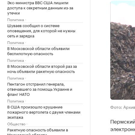
Экс-министра ВВС США лишили
доступа к секретным данным из-за
утечки
Политика
Шуваев сообщил о системе
оповещения, для которой не нужны
сеть и зарядка
Политика
В Московской области объявили
беспилотную опасность
Политика
В Московской области второй раз за
ночь объявили ракетную опасность
Политика
Пентагон отстранил генерала,
отвечавшего за помощь Украине и
фланг НАТО
Политика
В США произошло крушение
Фото: Архи
пожарного вертолета с двумя членами
экипажа
Пермский 
Общество
электрон
Ракетную опасность объявили в
Московской области