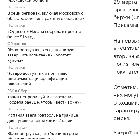
29 марта
Политика
организа
В семи регионах, включая Московскую
биржи (С
область, объявили ракетную опасность
Прикамья
Политика
«Одиссея» Нолана собрала в прокате
более $1 млрд
На первы
Общество
«Буматика
Bloomberg узнал, когда планируют
завершить испытания «Золотого
вторичны
купола»
полиэтил
Политика
покупател
Четыре доступных и понятных
инструмента диверсификации
накоплений
Отметим, 
РБК и Сбер
них могу
Трамп попросил уйти с заседания
отходами,
Госдепа раньше, чтобы «вести войну»
Политика
гарантир
Испания ввела контроль на границе
сырья.
для путешественников из Италии
Политика
Авторы
Теги
Bloomberg узнал, что Украине грозит
обвал экспорта зерна