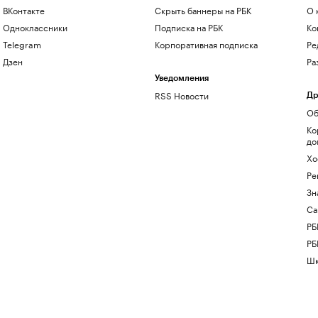
ВКонтакте
Скрыть баннеры на РБК
О 
Одноклассники
Подписка на РБК
Ко
Telegram
Корпоративная подписка
Ре
Дзен
Ра
Уведомления
RSS Новости
Др
Об
Ко
до
Хо
Ре
Зн
Са
РБ
РБ
Шк