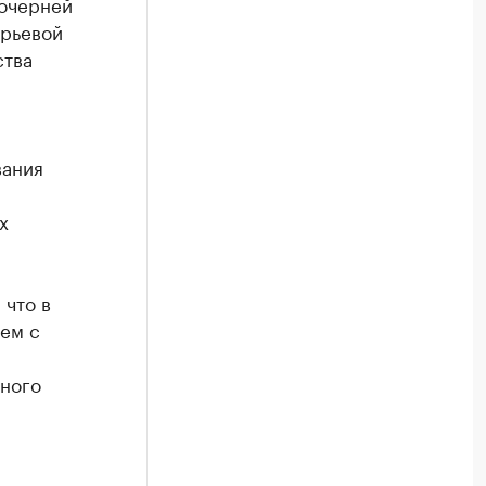
дочерней
ырьевой
ства
вания
х
 что в
ем с
чного