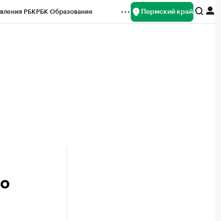
Пермский край
вления РБК
РБК Образование
редитные рейтинги
Франшизы
Газета
ок наличной валюты
ло