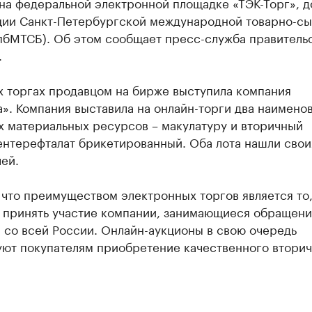
 на федеральной электронной площадке «ТЭК-Торг», 
ции Санкт-Петербургской международной товарно-с
пбМТСБ). Об этом сообщает пресс-служба правитель
.
х торгах продавцом на бирже выступила компания
». Компания выставила на онлайн-торги два наимено
х материальных ресурсов – макулатуру и вторичный
ентерефталат брикетированный. Оба лота нашли свои
ей.
что преимуществом электронных торгов является то,
т принять участие компании, занимающиеся обращени
 со всей России. Онлайн-аукционы в свою очередь
уют покупателям приобретение качественного втори