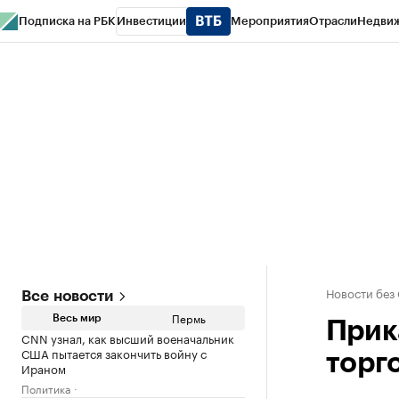
Подписка на РБК
Инвестиции
Мероприятия
Отрасли
Недви
РБК Курсы
РБК Life
Тренды
Визионеры
Национальные проекты
Горо
Спецпроекты СПб
Конференции СПб
Спецпроекты
Проверка конт
Новости без
Все новости
Пермь
Весь мир
Прик
CNN узнал, как высший военачальник
США пытается закончить войну с
торг
Ираном
Политика