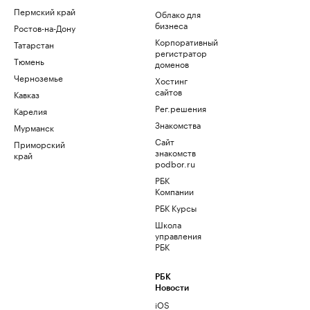
Пермский край
Облако для
бизнеса
Ростов-на-Дону
Корпоративный
Татарстан
регистратор
Тюмень
доменов
Черноземье
Хостинг
сайтов
Кавказ
Рег.решения
Карелия
Знакомства
Мурманск
Сайт
Приморский
знакомств
край
podbor.ru
РБК
Компании
РБК Курсы
Школа
управления
РБК
РБК
Новости
iOS