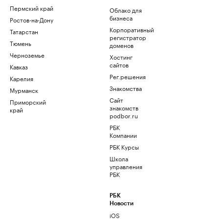
Пермский край
Облако для
бизнеса
Ростов-на-Дону
Корпоративный
Татарстан
регистратор
Тюмень
доменов
Черноземье
Хостинг
сайтов
Кавказ
Рег.решения
Карелия
Знакомства
Мурманск
Сайт
Приморский
знакомств
край
podbor.ru
РБК
Компании
РБК Курсы
Школа
управления
РБК
РБК
Новости
iOS