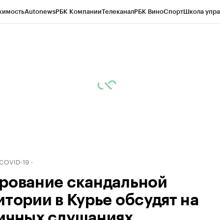
жимость
Autonews
РБК Компании
Телеканал
РБК Вино
Спорт
Школа упра
д
Стиль
Крипто
РБК Бизнес-среда
Дискуссионный клуб
Исследования
К
рагентов
Политика
Экономика
Бизнес
Технологии и медиа
Финансы
Рын
 COVID-19
рование скандальной
итории в Курье обсудят на
ичных слушаниях