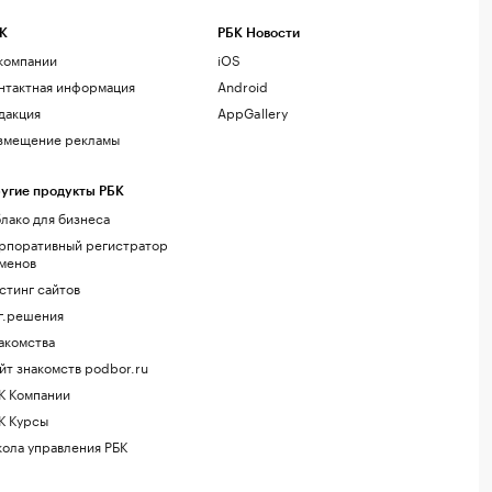
К
РБК Новости
компании
iOS
нтактная информация
Android
дакция
AppGallery
змещение рекламы
угие продукты РБК
лако для бизнеса
рпоративный регистратор
менов
стинг сайтов
г.решения
акомства
йт знакомств podbor.ru
К Компании
К Курсы
ола управления РБК