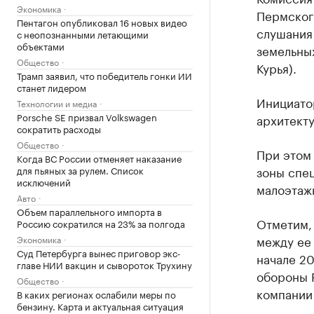
Экономика
Пермског
Пентагон опубликовал 16 новых видео
слушания
с неопознанными летающими
объектами
земельных
Общество
Курья).
Трамп заявил, что победитель гонки ИИ
станет лидером
Инициато
Технологии и медиа
Porsche SE призвал Volkswagen
архитект
сократить расходы
Общество
При этом
Когда ВС России отменяет наказание
зоны спец
для пьяных за рулем. Список
исключений
малоэтаж
Авто
Объем параллельного импорта в
Отметим,
Россию сократился на 23% за полгода
между ее
Экономика
Суд Петербурга вынес приговор экс-
начале 2
главе НИИ вакцин и сывороток Трухину
обороны Р
Общество
компании 
В каких регионах ослабили меры по
бензину. Карта и актуальная ситуация