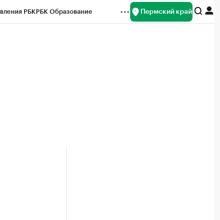
Пермский край
вления РБК
РБК Образование
редитные рейтинги
Франшизы
Газета
ок наличной валюты