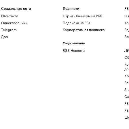
Социальные сети
Подписки
РБ
ВКонтакте
Скрыть баннеры на РБК
О 
Одноклассники
Подписка на РБК
Ко
Telegram
Корпоративная подписка
Ре
Дзен
Ра
Уведомления
RSS Новости
Др
Об
Ко
до
Хо
Ре
Зн
Са
РБ
РБ
Шк