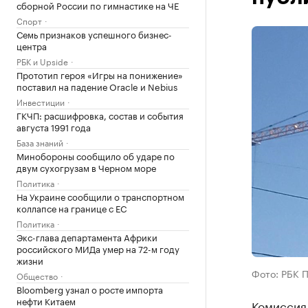
сборной России по гимнастике на ЧЕ
Спорт
Семь признаков успешного бизнес-
центра
РБК и Upside
Прототип героя «Игры на понижение»
поставил на падение Oracle и Nebius
Инвестиции
ГКЧП: расшифровка, состав и события
августа 1991 года
База знаний
Минобороны сообщило об ударе по
двум сухогрузам в Черном море
Политика
На Украине сообщили о транспортном
коллапсе на границе с ЕС
Политика
Экс-глава департамента Африки
российского МИДа умер на 72-м году
жизни
Фото: РБК 
Общество
Bloomberg узнал о росте импорта
нефти Китаем
Комиссия 