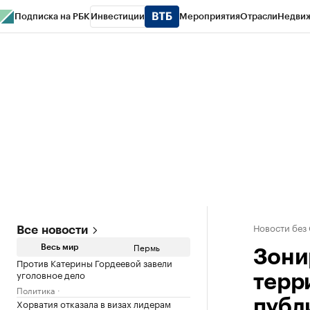
Подписка на РБК
Инвестиции
Мероприятия
Отрасли
Недви
РБК Курсы
РБК Life
Тренды
Визионеры
Национальные проекты
Горо
Спецпроекты СПб
Конференции СПб
Спецпроекты
Проверка конт
Новости без
Все новости
Пермь
Весь мир
Зони
Против Катерины Гордеевой завели
уголовное дело
терр
Политика
Хорватия отказала в визах лидерам
публ