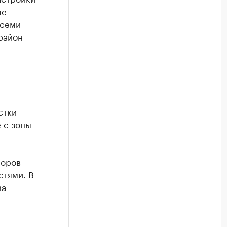
ые
 семи
орайон
стки
 с зоны
поров
стями. В
ва