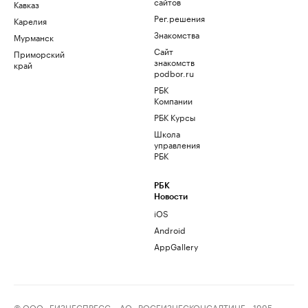
сайтов
Кавказ
Рег.решения
Карелия
Знакомства
Мурманск
Сайт
Приморский
знакомств
край
podbor.ru
РБК
Компании
РБК Курсы
Школа
управления
РБК
РБК
Новости
iOS
Android
AppGallery
© ООО «БИЗНЕСПРЕСС», АО «РОСБИЗНЕСКОНСАЛТИНГ», 1995–