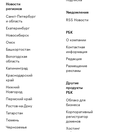
Новости
регионов
Уведомления
Санкт-Петербург
RSS Новости
и область
Екатеринбург
РБК
Новосибирск
О компании
Омск
Контактная
Башкортостан
информация
Вологодская
Редакция
область
Размещение
Калининград
рекламы
Краснодарский
край
Другие
Нижний
продукты
Новгород
РБК
Пермский край
Облако для
бизнеса
Ростов-на-Дону
Корпоративный
Татарстан
регистратор
Тюмень
доменов
Черноземье
Хостинг