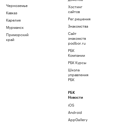
Черноземье
Хостинг
сайтов
Кавказ
Рег.решения
Карелия
Знакомства
Мурманск
Сайт
Приморский
знакомств
край
podbor.ru
РБК
Компании
РБК Курсы
Школа
управления
РБК
РБК
Новости
iOS
Android
AppGallery